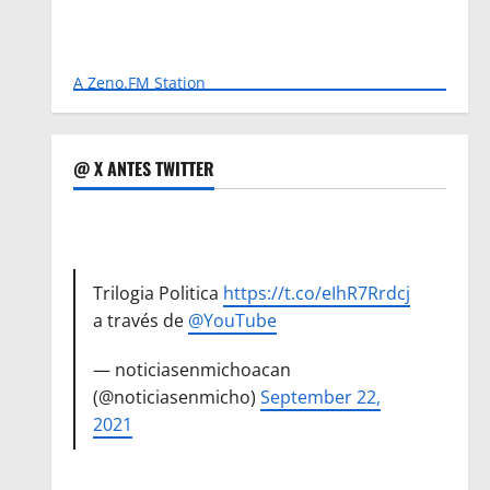
A Zeno.FM Station
@ X ANTES TWITTER
Trilogia Politica
https://t.co/eIhR7Rrdcj
a través de
@YouTube
— noticiasenmichoacan
(@noticiasenmicho)
September 22,
2021