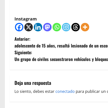
Instagram
N
Anterior:
adolescente de 15 años, resultó lesionado de un esc
a
Siguiente:
v
Un grupo de civiles secuestraron vehículos y bloquea
e
g
Deja una respuesta
a
Lo siento, debes estar
conectado
para publicar un 
c