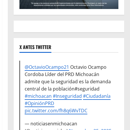
X ANTES TWITTER
@OctavioOcampo21
Octavio Ocampo
Cordoba Líder del PRD Michoacán
admite que la seguridad es la demanda
central de la población#seguridad
#michoacan
#Inseguridad
#Ciudadanía
#OpiniónPRD
pic.twitter.com/fh8q6WvTDC
— noticiasenmichoacan