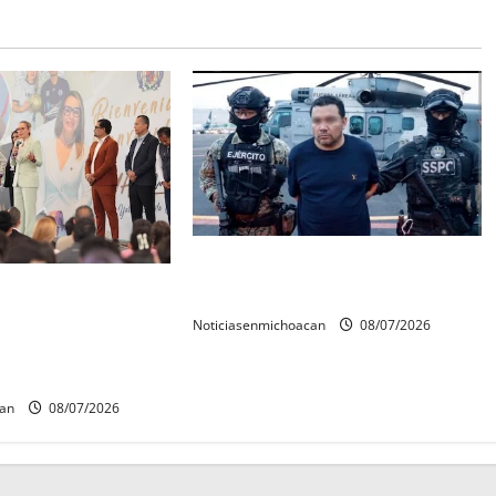
Vinculan a proceso al R1,
rconstrucción del
permanecera en prisión preventiva
 invita rectora a
Noticiasenmichoacan
08/07/2026
es de estudiantes
can
08/07/2026