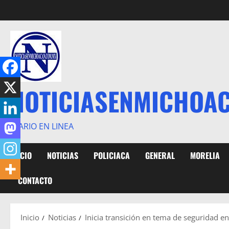
Saltar
al
contenido
NOTICIASENMICHOA
DIARIO EN LINEA
INICIO
NOTICIAS
POLICIACA
GENERAL
MORELIA
CONTACTO
Inicio
Noticias
Inicia transición en tema de seguridad en