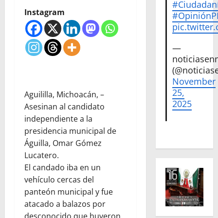
#Ciudadan
Instagram
#Opinión
pic.twitte
—
noticiase
(@noticias
November
25,
Aguililla, Michoacán, –
2025
Asesinan al candidato
independiente a la
presidencia municipal de
Águilla, Omar Gómez
Lucatero.
El candado iba en un
vehículo cercas del
panteón municipal y fue
atacado a balazos por
desconocido que huyeron.