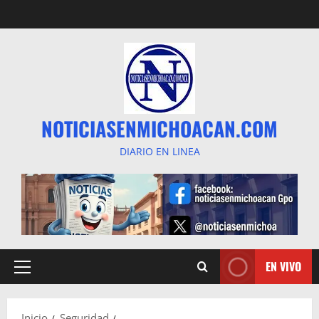
Saltar
al
contenido
NOTICIASENMICHOACAN.COM
DIARIO EN LINEA
EN VIVO
Menú
principal
Inicio
Seguridad