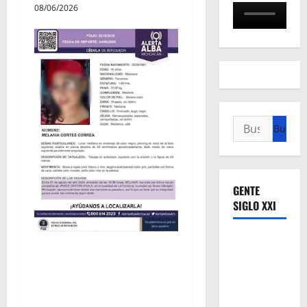
08/06/2026
Buscar:
GENTE
SIGLO XXI
Localizan sin vida a Javier y
Melania; ambos contaban
con ficha de búsqueda en
Álvaro Obregón.