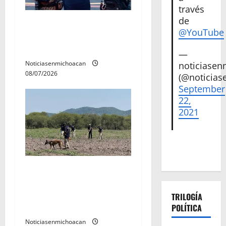
t
través
r
de
Vinculan a proceso al R1,
@YouTube
permanecera en prisión
a
preventiva
—
d
Noticiasenmichoacan
noticiase
08/07/2026
(@noticias
a
September
22,
s
2021
Localizan restos óseos
durante jornada de
búsqueda forense en
TRILOGÍA
Villamar
POLÍTICA
Noticiasenmichoacan