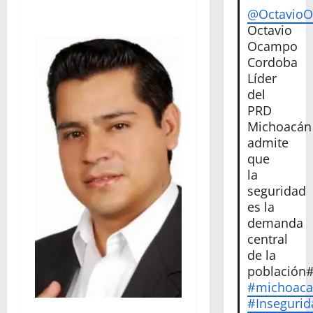
@Octavio
Octavio
Ocampo
Cordoba
Líder
del
PRD
Michoacán
admite
que
la
seguridad
es la
demanda
central
de la
población
#michoac
#Insegurid