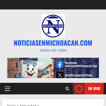
Saltar
al
contenido
NOTICIASENMICHOACAN.COM
DIARIO EN LINEA
EN VIVO
Menú
principal
Inicio
Seguridad