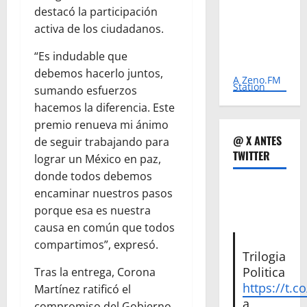
destacó la participación
activa de los ciudadanos.
“Es indudable que
debemos hacerlo juntos,
A Zeno.FM
Station
sumando esfuerzos
hacemos la diferencia. Este
premio renueva mi ánimo
@ X ANTES
de seguir trabajando para
TWITTER
lograr un México en paz,
donde todos debemos
encaminar nuestros pasos
porque esa es nuestra
causa en común que todos
compartimos”, expresó.
Trilogia
Politica
Tras la entrega, Corona
https://t.c
Martínez ratificó el
a
compromiso del Gobierno