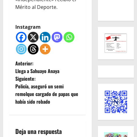
Mérito al Deporte.
Instagram
N
Anterior:
Llega a Sahuayo Anaya
a
Siguiente:
Policía, aseguró un semi
v
remolque cargado de papas que
e
había sido robado
g
a
Deja una respuesta