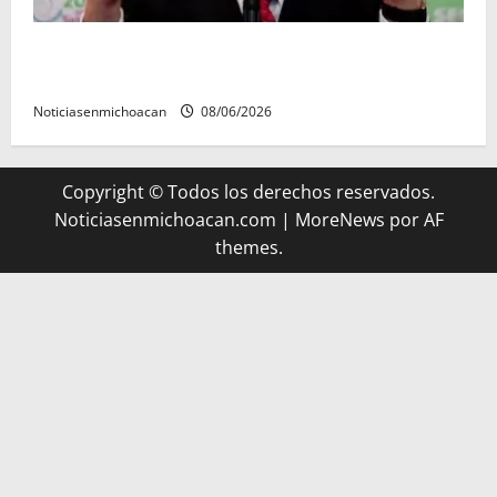
FGR detiene al exgobernador Ángel Aguirre por
presunto encubrimiento en el caso Ayotzinapa
Noticiasenmichoacan
08/06/2026
Copyright © Todos los derechos reservados.
Noticiasenmichoacan.com
|
MoreNews
por AF
themes.