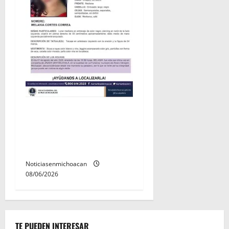
Localizan sin vida a Javier y
Melania; ambos contaban
con ficha de búsqueda en
Álvaro Obregón.
Noticiasenmichoacan
08/06/2026
TE PUEDEN INTERESAR