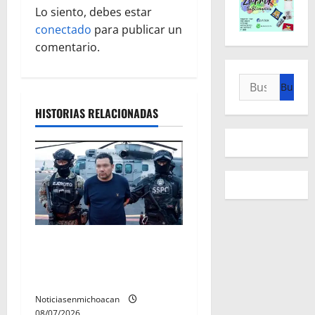
c
Lo siento, debes estar
conectado
para publicar un
i
comentario.
ó
Buscar:
n
HISTORIAS RELACIONADAS
d
e
e
n
t
Vinculan a proceso al R1,
permanecera en prisión
r
preventiva
a
Noticiasenmichoacan
08/07/2026