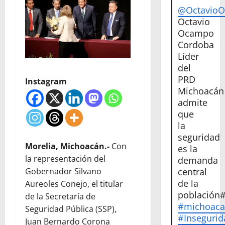
@Octavio
Octavio
Ocampo
Cordoba
Líder
del
PRD
Instagram
Michoacán
admite
que
la
seguridad
Morelia, Michoacán.-
Con
es la
la representación del
demanda
Gobernador Silvano
central
de la
Aureoles Conejo, el titular
población
de la Secretaría de
#michoac
Seguridad Pública (SSP),
#Insegurid
Juan Bernardo Corona