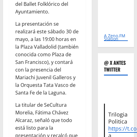
del Ballet Folklórico del
Ayuntamiento.
La presentación se
realizará este sábado 30 de
A Zeno.FM
Station
mayo, a las 19:00 horas en
la Plaza Valladolid (también
conocida como Plaza de
San Francisco), y contará
@ X ANTES
TWITTER
con la presencia del
Mariachi Juvenil Galleros y
la Orquesta Tata Vasco de
Santa Fe de la Laguna.
La titular de SeCultura
Morelia, Fátima Chávez
Trilogia
Alcaraz, señaló que todo
Politica
está listo para la
https://t.c
a
presentación y recalcó que