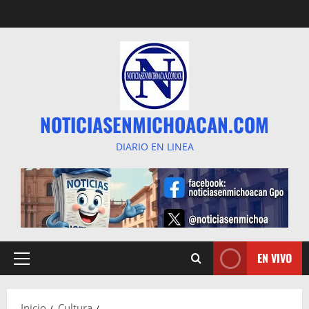
Saltar
al
contenido
NOTICIASENMICHOACAN.COM
DIARIO EN LINEA
EN VIVO
Menú
principal
Inicio
Cultura