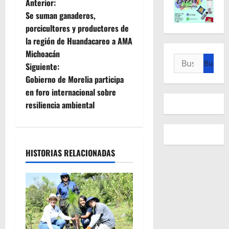
N
Anterior:
Se suman ganaderos,
a
porcicultores y productores de
la región de Huandacareo a AMA
v
Michoacán
Buscar:
e
Siguiente:
Gobierno de Morelia participa
g
en foro internacional sobre
resiliencia ambiental
a
c
i
HISTORIAS RELACIONADAS
ó
n
d