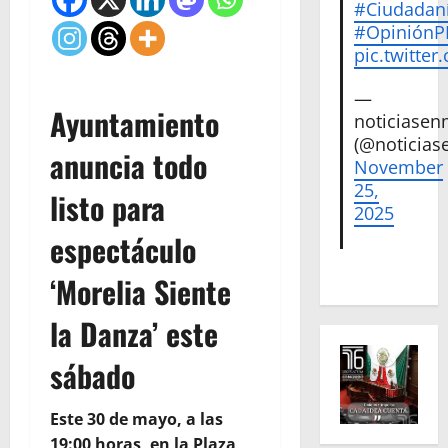
#Ciudadan
#Opinión
pic.twitte
—
Ayuntamiento
noticiase
(@noticias
anuncia todo
November
25,
listo para
2025
espectáculo
‘Morelia Siente
la Danza’ este
sábado
Este 30 de mayo, a las
19:00 horas, en la Plaza