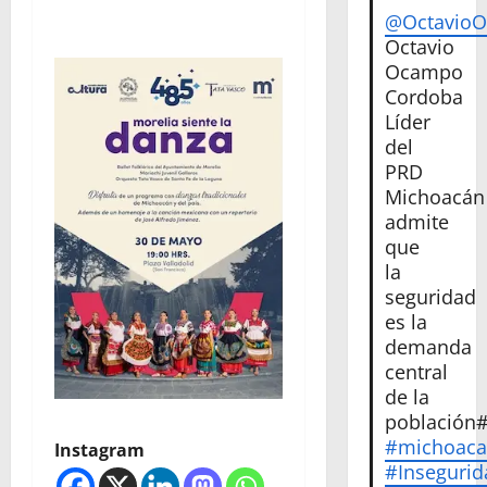
@Octavio
Octavio
Ocampo
Cordoba
Líder
del
PRD
Michoacán
admite
que
la
seguridad
es la
demanda
central
de la
población
#michoac
Instagram
#Insegurid