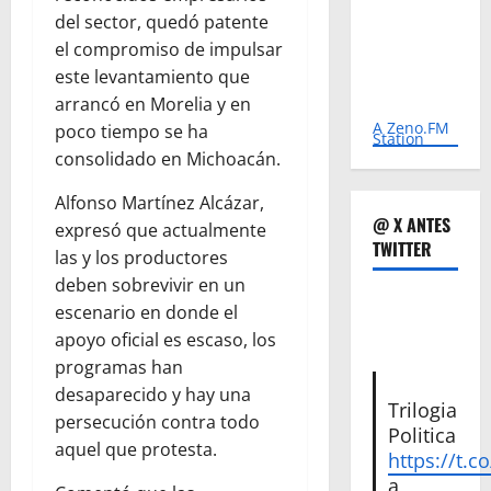
del sector, quedó patente
el compromiso de impulsar
este levantamiento que
arrancó en Morelia y en
A Zeno.FM
poco tiempo se ha
Station
consolidado en Michoacán.
Alfonso Martínez Alcázar,
@ X ANTES
expresó que actualmente
TWITTER
las y los productores
deben sobrevivir en un
escenario en donde el
apoyo oficial es escaso, los
programas han
desaparecido y hay una
Trilogia
persecución contra todo
Politica
aquel que protesta.
https://t.c
a