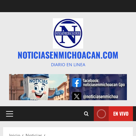
Saltar
al
contenido
NOTICIASENMICHOACAN.COM
DIARIO EN LINEA
EN VIVO
Menú
principal
Inicio
Noticias