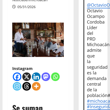
@Octavio
05/31/2026
Octavio
Ocampo
Cordoba
Líder
del
PRD
Michoacán
admite
que
la
seguridad
Instagram
es la
demanda
central
de la
población
#michoac
Se suman
#Insegurid