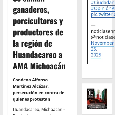
#Ciudadan
ganaderos,
#Opinión
pic.twitte
porcicultores y
—
productores de
noticiase
(@noticias
la región de
November
25,
Huandacareo a
2025
AMA Michoacán
Condena Alfonso
Martínez Alcázar,
persecución en contra de
quienes protestan
Huandacareo, Michoacán.-