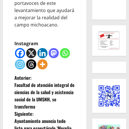
portavoces de este
levantamiento que ayudará
a mejorar la realidad del
campo michoacano.
Instagram
N
Anterior:
Facultad de atención integral de
a
ciencias de la salud y asistencia
social de la UMSNH, se
v
transforma
e
Siguiente:
Ayuntamiento anuncia todo
g
listo para espectáculo ‘Morelia