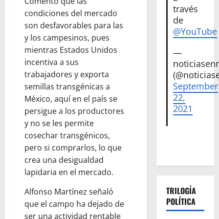
Comentó que las
través
condiciones del mercado
de
son desfavorables para las
@YouTube
y los campesinos, pues
mientras Estados Unidos
—
incentiva a sus
noticiase
(@noticias
trabajadores y exporta
September
semillas transgénicas a
22,
México, aquí en el país se
2021
persigue a los productores
y no se les permite
cosechar transgénicos,
pero si comprarlos, lo que
crea una desigualdad
lapidaria en el mercado.
TRILOGÍA
Alfonso Martínez señaló
POLÍTICA
que el campo ha dejado de
ser una actividad rentable