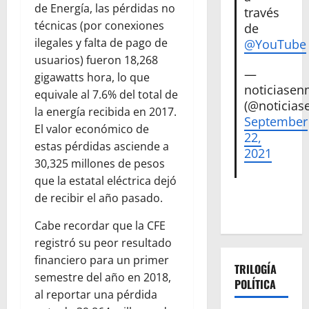
de Energía, las pérdidas no
través
técnicas (por conexiones
de
ilegales y falta de pago de
@YouTube
usuarios) fueron 18,268
—
gigawatts hora, lo que
noticiase
equivale al 7.6% del total de
(@noticias
la energía recibida en 2017.
September
El valor económico de
22,
estas pérdidas asciende a
2021
30,325 millones de pesos
que la estatal eléctrica dejó
de recibir el año pasado.
Cabe recordar que la CFE
registró su peor resultado
financiero para un primer
TRILOGÍA
semestre del año en 2018,
POLÍTICA
al reportar una pérdida