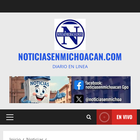
Saltar
al
contenido
NOTICIASENMICHOACAN.COM
DIARIO EN LINEA
EN VIVO
Menú
principal
Inicio
Noticias