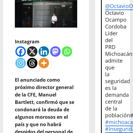
@Octavio
Octavio
Ocampo
Cordoba
Líder
del
Instagram
PRD
Michoacán
admite
que
la
El anunciado como
seguridad
próximo director general
es la
demanda
de la CFE, Manuel
central
Bartlett, confirmó que se
de la
condonará la deuda de
población
algunos morosos en el
#michoac
país y que no habrá
#Insegurid
despidos del personal de