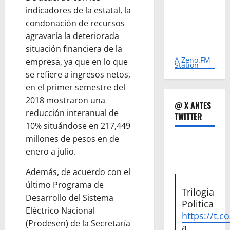
indicadores de la estatal, la
condonación de recursos
agravaría la deteriorada
situación financiera de la
A Zeno.FM
empresa, ya que en lo que
Station
se refiere a ingresos netos,
en el primer semestre del
2018 mostraron una
@ X ANTES
reducción interanual de
TWITTER
10% situándose en 217,449
millones de pesos en de
enero a julio.
Además, de acuerdo con el
último Programa de
Trilogia
Desarrollo del Sistema
Politica
Eléctrico Nacional
https://t.c
(Prodesen) de la Secretaría
a