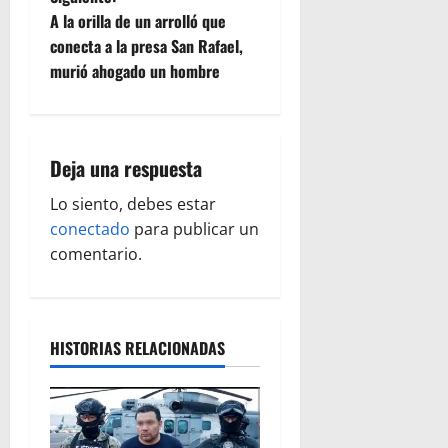
e
A la orilla de un arrolló que
conecta a la presa San Rafael,
g
murió ahogado un hombre
a
c
Deja una respuesta
i
Lo siento, debes estar
ó
conectado
para publicar un
comentario.
n
d
HISTORIAS RELACIONADAS
e
e