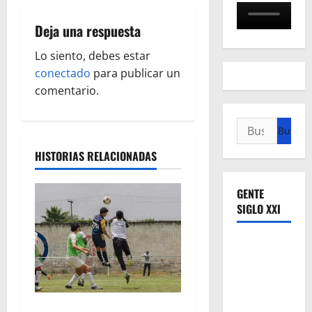
c
Deja una respuesta
i
Lo siento, debes estar
ó
conectado
para publicar un
comentario.
n
Buscar:
d
HISTORIAS RELACIONADAS
e
e
GENTE
SIGLO XXI
n
t
r
Atlético Morelia-UMSNH