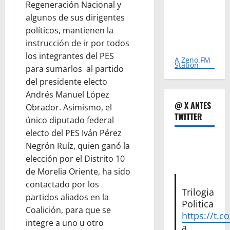
Regeneración Nacional y
algunos de sus dirigentes
políticos, mantienen la
instrucción de ir por todos
los integrantes del PES
A Zeno.FM
Station
para sumarlos al partido
del presidente electo
Andrés Manuel López
@ X ANTES
Obrador. Asimismo, el
TWITTER
único diputado federal
electo del PES Iván Pérez
Negrón Ruíz, quien ganó la
elección por el Distrito 10
de Morelia Oriente, ha sido
contactado por los
Trilogia
partidos aliados en la
Politica
Coalición, para que se
https://t.c
integre a uno u otro
a