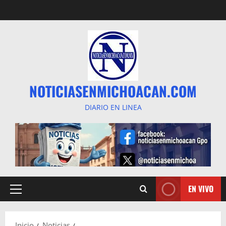
Saltar
al
contenido
NOTICIASENMICHOACAN.COM
DIARIO EN LINEA
EN VIVO
Menú
principal
Inicio
Noticias