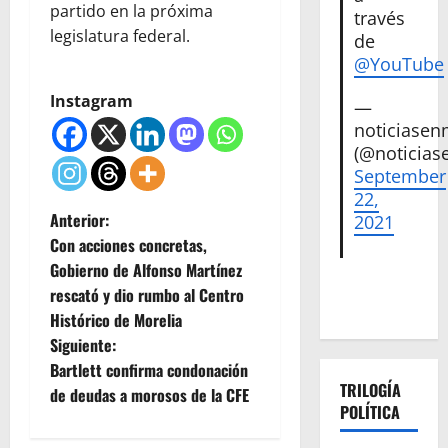
partido en la próxima
través
legislatura federal.
de
@YouTube
Instagram
—
noticiase
(@noticias
September
22,
N
Anterior:
2021
Con acciones concretas,
a
Gobierno de Alfonso Martínez
rescató y dio rumbo al Centro
v
Histórico de Morelia
e
Siguiente:
Bartlett confirma condonación
g
TRILOGÍA
de deudas a morosos de la CFE
POLÍTICA
a