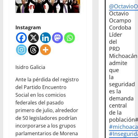
@Octavio
Octavio
Ocampo
Cordoba
Instagram
Líder
del
PRD
Michoacán
admite
Isidro Galicia
que
la
Ante la pérdida del registro
seguridad
del Partido Encuentro
es la
Social en los comicios
demanda
federales del pasado
central
primero de julio, alrededor
de la
de 50 legisladores podrían
población
incorporarse a los grupos
#michoac
parlamentarios de Morena
#Insegurid