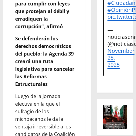
#Ciudadan
para cumplir con leyes
#Opinión
que protejan al débil y
pic.twitte
erradiquen la
corrupción”, afirmó
—
noticiase
Se defenderán los
(@noticias
derechos democráticos
November
del pueblo; la Agenda 39
25,
creará una ruta
2025
legislativa para cancelar
las Reformas
Estructurales
Luego de la Jornada
electiva en la que el
sufragio de los
michoacanos le da la
ventaja irreversible a los
candidatos de la Coalición