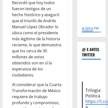
Recordó que hoy todos
fueron testigos de un
hecho histórico y aseguró
que el triunfo de Andrés
Manuel López Obrador lo
A Zeno.FM
Station
ubica como el presidente
más legítimo de la historia
reciente, lo que demuestra
@ X ANTES
que los cerca de 30
TWITTER
millones de votos
obtenidos son en sí la
esperanza de los
ciudadanos.
Al considerar que la Cuarta
Trilogia
Transformación de México
Politica
requiere de trabajo
https://t.c
profundo y compromisos,
a