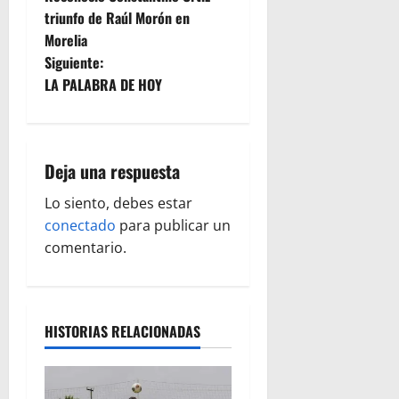
a
triunfo de Raúl Morón en
Morelia
v
Siguiente:
e
LA PALABRA DE HOY
g
a
Deja una respuesta
c
Lo siento, debes estar
conectado
para publicar un
i
comentario.
ó
n
HISTORIAS RELACIONADAS
d
e