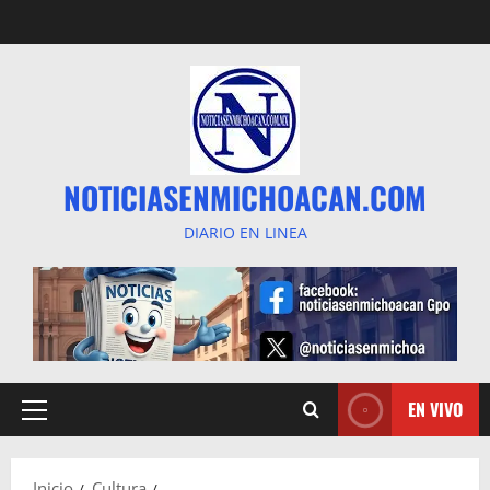
Saltar
al
contenido
NOTICIASENMICHOACAN.COM
DIARIO EN LINEA
EN VIVO
Menú
principal
Inicio
Cultura