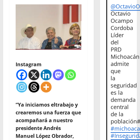
@Octavio
Octavio
Ocampo
Cordoba
Líder
del
PRD
Michoacán
admite
Instagram
que
la
seguridad
es la
demanda
“Ya iniciamos eltrabajo y
central
crearemos una fuerza que
de la
acompañará a nuestro
población
presidente Andrés
#michoac
#Insegurid
Manuel López Obrador,