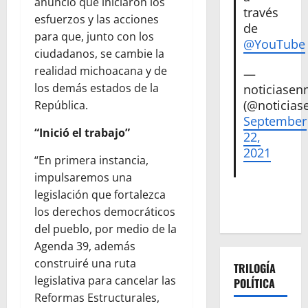
anunció que iniciaron los
través
esfuerzos y las acciones
de
para que, junto con los
@YouTube
ciudadanos, se cambie la
realidad michoacana y de
—
los demás estados de la
noticiase
(@noticias
República.
September
“Inició el trabajo”
22,
2021
“En primera instancia,
impulsaremos una
legislación que fortalezca
los derechos democráticos
del pueblo, por medio de la
Agenda 39, además
construiré una ruta
TRILOGÍA
legislativa para cancelar las
POLÍTICA
Reformas Estructurales,