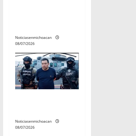
A sumar en la rconstrucción
del tejido sociale, invita
rectora a madres y padres
de estudiantes nicolaitas
Noticiasenmichoacan
08/07/2026
Vinculan a proceso al R1,
permanecera en prisión
preventiva
Noticiasenmichoacan
08/07/2026