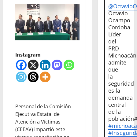
@Octavio
Octavio
Ocampo
Cordoba
Líder
del
PRD
Instagram
Michoacán
admite
que
la
seguridad
es la
demanda
central
Personal de la Comisión
de la
Ejecutiva Estatal de
población
Atención a Víctimas
#michoac
(CEEAV) impartió este
#Insegurid