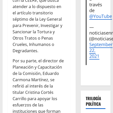
con la CEEAV, que busca
través
atender a lo dispuesto en
de
el artículo transitorio
@YouTube
séptimo de la Ley General
para Prevenir, Investigar y
—
Sancionar la Tortura y
noticiase
Otros Tratos o Penas
(@noticias
September
Crueles, Inhumanos o
22,
Degradantes.
2021
Por su parte, el director de
Planeación y Capacitación
de la Comisión, Eduardo
Carmona Martínez, se
refirió al interés de la
titular Cristina Cortés
TRILOGÍA
Carrillo para apoyar los
POLÍTICA
esfuerzos de las
instituciones que forman