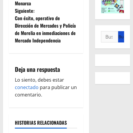
v
Monarca
e
Siguiente:
Con éxito, operativo de
g
Dirección de Mercados y Policía
de Morelia en inmediaciones de
Buscar:
a
Mercado Independencia
c
i
Deja una respuesta
ó
Lo siento, debes estar
n
conectado
para publicar un
comentario.
d
e
e
HISTORIAS RELACIONADAS