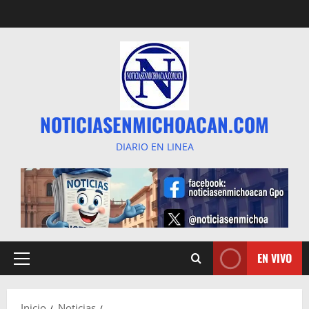
Saltar
al
contenido
NOTICIASENMICHOACAN.COM
DIARIO EN LINEA
EN VIVO
Menú
principal
Inicio
Noticias