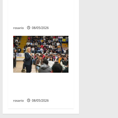
El 4 de marzo quedó
establecido como «Día del
Aniversario de la Batalla del
Fuerte de Cóporo de 1815»
rosario
08/05/2026
Este miércoles, UMSNH
lanza tercera convocatoria
de nuevo ingreso
rosario
08/05/2026