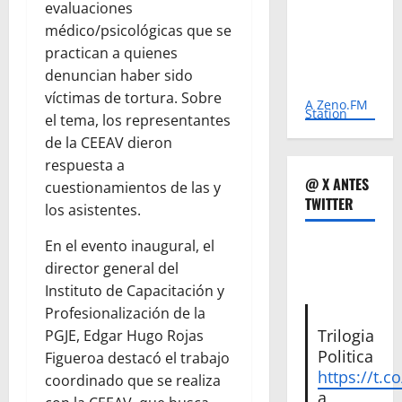
evaluaciones
médico/psicológicas que se
practican a quienes
denuncian haber sido
víctimas de tortura. Sobre
A Zeno.FM
Station
el tema, los representantes
de la CEEAV dieron
respuesta a
@ X ANTES
cuestionamientos de las y
TWITTER
los asistentes.
En el evento inaugural, el
director general del
Instituto de Capacitación y
Profesionalización de la
Trilogia
PGJE, Edgar Hugo Rojas
Politica
Figueroa destacó el trabajo
https://t.c
coordinado que se realiza
a