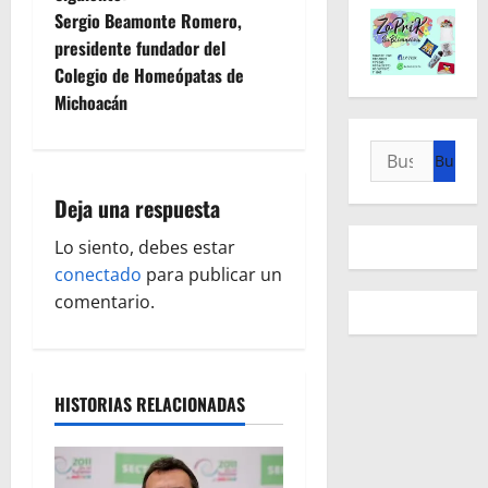
e
Sergio Beamonte Romero,
presidente fundador del
g
Colegio de Homeópatas de
Michoacán
a
Buscar:
c
i
Deja una respuesta
ó
Lo siento, debes estar
conectado
para publicar un
n
comentario.
d
e
HISTORIAS RELACIONADAS
e
n