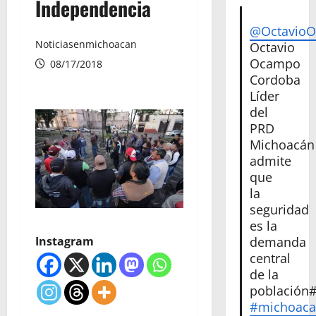
Independencia
@Octavio
Noticiasenmichoacan
Octavio
Ocampo
08/17/2018
Cordoba
Líder
del
PRD
Michoacán
admite
que
la
seguridad
es la
Instagram
demanda
central
de la
población
#michoac