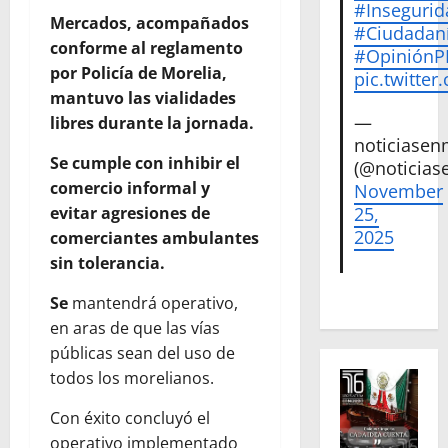
#Insegurid
Mercados, acompañados
#Ciudadan
conforme al reglamento
#Opinión
por Policía de Morelia,
pic.twitte
mantuvo las vialidades
—
libres durante la jornada.
noticiase
Se cumple con inhibir el
(@noticias
comercio informal y
November
evitar agresiones de
25,
2025
comerciantes ambulantes
sin tolerancia.
Se
mantendrá operativo,
en aras de que las vías
públicas sean del uso de
todos los morelianos.
Con éxito concluyó el
operativo implementado