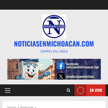
Saltar
al
contenido
NOTICIASENMICHOACAN.COM
DIARIO EN LINEA
EN VIVO
Menú
principal
Inicio
Noticias