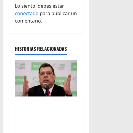
i
Lo siento, debes estar
ó
conectado
para publicar un
comentario.
n
d
HISTORIAS RELACIONADAS
e
e
n
t
r
FGR detiene al
exgobernador Ángel Aguirre
a
por presunto encubrimiento
d
en el caso Ayotzinapa