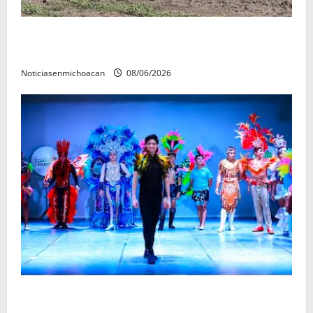
Localizan restos óseos durante jornada de búsqueda
forense en Villamar
Noticiasenmichoacan
08/06/2026
El Carnaval de Mérida 2027 ya tiene a sus 12 reinas y
reyes.