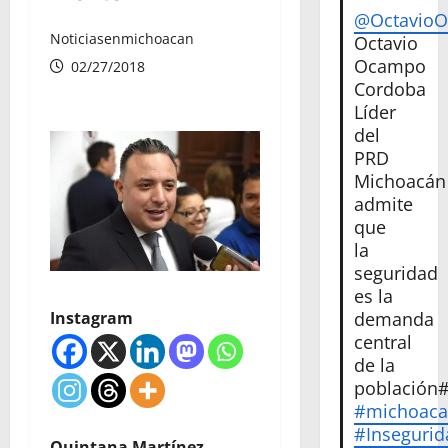
@Octavio
Noticiasenmichoacan
Octavio
Ocampo
02/27/2018
Cordoba
Líder
del
PRD
Michoacán
admite
que
la
seguridad
es la
demanda
Instagram
central
de la
población
#michoac
#Insegurid
Quintana Martínez