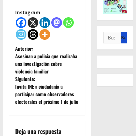
Instagram
Buscar:
N
Anterior:
Asesinan a policía que realizaba
a
una investigación sobre
violencia familiar
v
Siguiente:
e
Invita INE a ciudadanía a
participar como observadores
g
electorales el próximo 1 de julio
a
c
Deja una respuesta