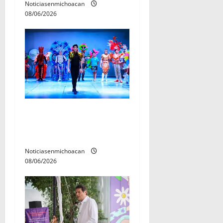
Noticiasenmichoacan
a
08/06/2026
s
El Carnaval de Mérida 2027
ya tiene a sus 12 reinas y
reyes.
Noticiasenmichoacan
08/06/2026