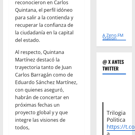
reconocieron en Carlos
Quintana, el perfil idóneo
para salir a la contienda y
recuperar la confianza de
la ciudadanía en la capital
A Zeno.FM
Station
del estado.
Al respecto, Quintana
Martínez destacó la
@ X ANTES
trayectoria tanto de Juan
TWITTER
Carlos Barragán como de
Eduardo Sánchez Martínez,
con quienes aseguró,
habrán de concertar en
próximas fechas un
Trilogia
proyecto global y y que
Politica
integre las visiones de
https://t.c
todos,
a