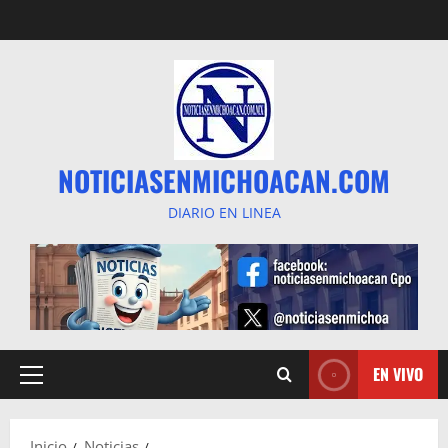
Saltar
al
contenido
NOTICIASENMICHOACAN.COM
DIARIO EN LINEA
EN VIVO
Menú
principal
Inicio
Noticias