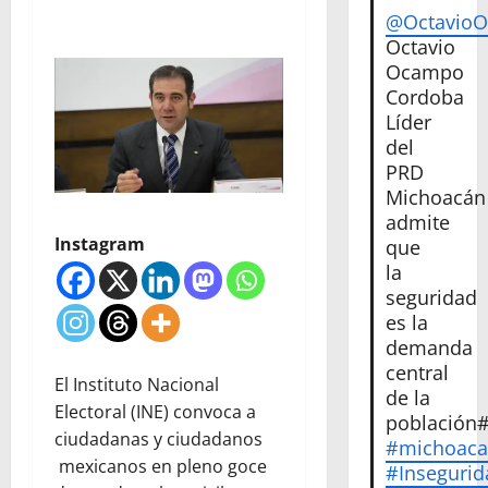
@Octavio
Octavio
Ocampo
Cordoba
Líder
del
PRD
Michoacán
admite
Instagram
que
la
seguridad
es la
demanda
central
El Instituto Nacional
de la
Electoral (INE) convoca a
población
ciudadanas y ciudadanos
#michoac
mexicanos en pleno goce
#Insegurid