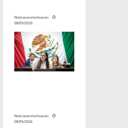
Aniversario de la Batalla del
Fuerte de Cóporo de 1815»
Noticiasenmichoacan
08/05/2026
Celebra Giulianna Bugarini
aprobación de reforma que
fortalece audiencias
ciudadanas en los
ayuntamientos
Noticiasenmichoacan
08/05/2026