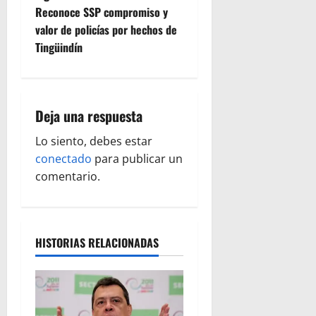
e
Reconoce SSP compromiso y
g
valor de policías por hechos de
Tingüindín
a
c
i
Deja una respuesta
ó
Lo siento, debes estar
conectado
para publicar un
n
comentario.
d
e
HISTORIAS RELACIONADAS
e
n