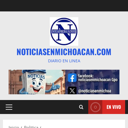
Saltar
al
contenido
NOTICIASENMICHOACAN.COM
DIARIO EN LINEA
EN VIVO
Menú
principal
Inicio
Politica