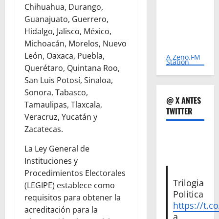
Chihuahua, Durango,
Guanajuato, Guerrero,
Hidalgo, Jalisco, México,
Michoacán, Morelos, Nuevo
León, Oaxaca, Puebla,
A Zeno.FM
Station
Querétaro, Quintana Roo,
San Luis Potosí, Sinaloa,
Sonora, Tabasco,
@ X ANTES
Tamaulipas, Tlaxcala,
TWITTER
Veracruz, Yucatán y
Zacatecas.
La Ley General de
Instituciones y
Procedimientos Electorales
Trilogia
(LEGIPE) establece como
Politica
requisitos para obtener la
https://t.c
acreditación para la
a