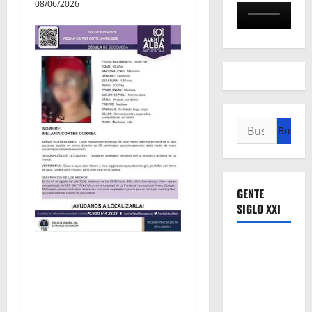
08/06/2026
Buscar:
GENTE
SIGLO XXI
Localizan sin vida a Javier y
Melania; ambos contaban
con ficha de búsqueda en
Álvaro Obregón.