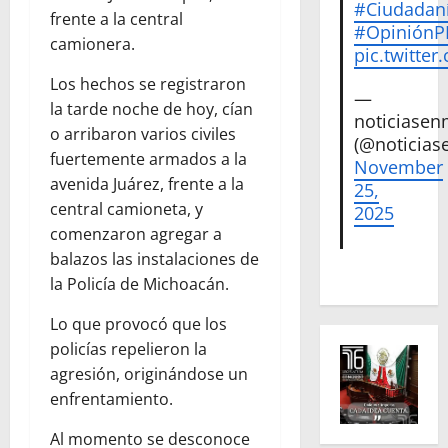
#Ciudadan
frente a la central
#Opinión
camionera.
pic.twitte
Los hechos se registraron
—
la tarde noche de hoy, cían
noticiase
o arribaron varios civiles
(@noticias
fuertemente armados a la
November
avenida Juárez, frente a la
25,
central camioneta, y
2025
comenzaron agregar a
balazos las instalaciones de
la Policía de Michoacán.
Lo que provocó que los
policías repelieron la
agresión, originándose un
enfrentamiento.
Al momento se desconoce