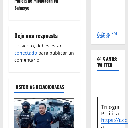
Policía de Michoacán en
g
Sahuayo
a
c
A Zeno.FM
Deja una respuesta
Station
i
Lo siento, debes estar
ó
conectado
para publicar un
@ X ANTES
comentario.
n
TWITTER
d
HISTORIAS RELACIONADAS
e
e
Trilogia
n
Politica
https://t.c
t
a