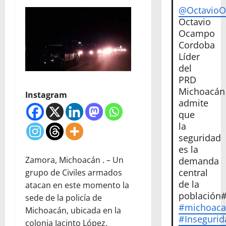
@Octavio
Octavio
Ocampo
Cordoba
Líder
del
PRD
Michoacán
Instagram
admite
que
la
seguridad
es la
Zamora, Michoacán . – Un
demanda
central
grupo de Civiles armados
de la
atacan en este momento la
población
sede de la policía de
#michoac
Michoacán, ubicada en la
#Insegurid
colonia Jacinto López,