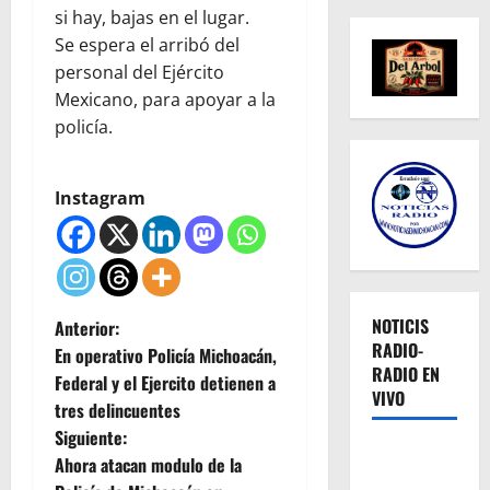
si hay, bajas en el lugar.
Se espera el arribó del
personal del Ejército
Mexicano, para apoyar a la
policía.
Instagram
N
NOTICIS
Anterior:
RADIO-
En operativo Policía Michoacán,
a
RADIO EN
Federal y el Ejercito detienen a
VIVO
tres delincuentes
v
Siguiente:
e
Ahora atacan modulo de la