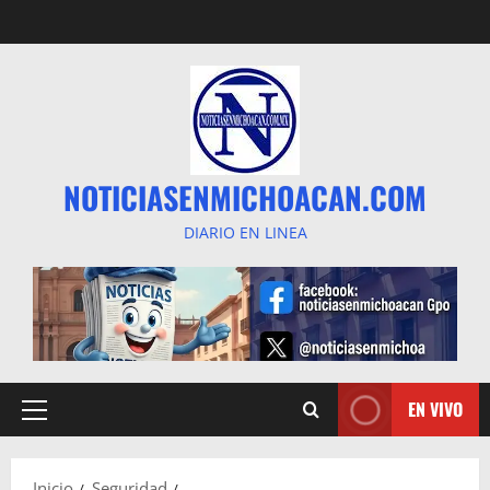
Saltar
al
contenido
NOTICIASENMICHOACAN.COM
DIARIO EN LINEA
EN VIVO
Menú
principal
Inicio
Seguridad