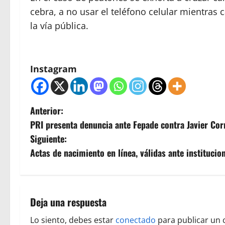
cebra, a no usar el teléfono celular mientras c
la vía pública.
Instagram
N
Anterior:
PRI presenta denuncia ante Fepade contra Javier Cor
a
Siguiente:
v
Actas de nacimiento en línea, válidas ante instituci
e
g
Deja una respuesta
a
Lo siento, debes estar
conectado
para publicar un 