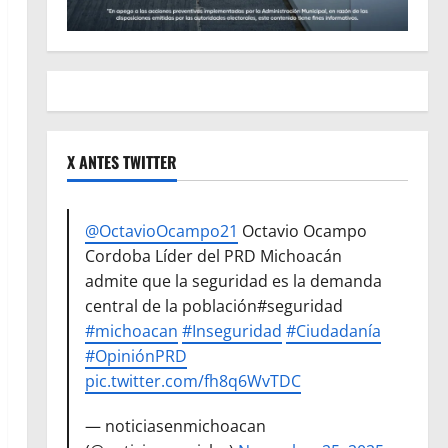
X ANTES TWITTER
@OctavioOcampo21
Octavio Ocampo
Cordoba Líder del PRD Michoacán
admite que la seguridad es la demanda
central de la población#seguridad
#michoacan
#Inseguridad
#Ciudadanía
#OpiniónPRD
pic.twitter.com/fh8q6WvTDC
— noticiasenmichoacan