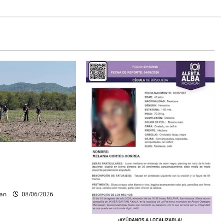
os óseos durante
squeda forense en
can
08/06/2026