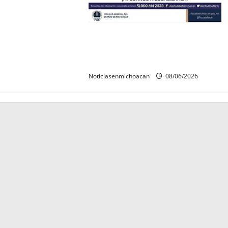
Localizan sin vida a Javier y
Melania; ambos contaban con ficha
de búsqueda en Álvaro Obregón.
Noticiasenmichoacan
08/06/2026