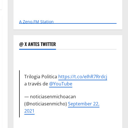
A Zeno.FM Station
@ X ANTES TWITTER
Trilogia Politica
https://t.co/eIhR7Rrdcj
a través de
@YouTube
— noticiasenmichoacan
(@noticiasenmicho)
September 22,
2021