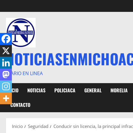
Saltar
al
contenido
NOTICIASENMICHOA
DIARIO EN LINEA
INICIO
NOTICIAS
POLICIACA
GENERAL
MORELIA
CONTACTO
Inicio
Seguridad
Conducir sin licencia, la principal infra