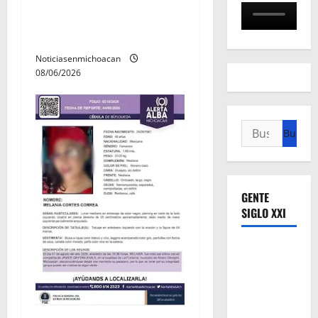
durante jornada de
r
búsqueda forense en
a
Villamar
Noticiasenmichoacan
d
08/06/2026
a
s
Buscar:
GENTE
SIGLO XXI