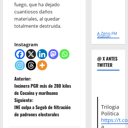
fuego, que ha dejado
cuantiosos daños
materiales, al quedar
totalmente destruida.
A Zeno.FM
Station
Instagram
@ X ANTES
TWITTER
N
Anterior:
Incinera PGR más de 280 kilos
a
de Cocaína y marihuana
Siguiente:
v
Trilogia
INE culpa a Segob de filtración
Politica
e
de padrones electorales
https://t.c
a