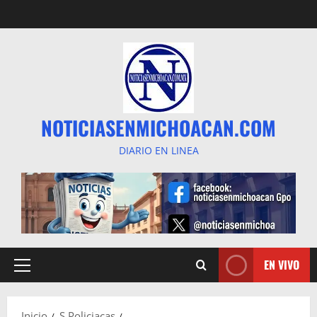
Saltar
al
contenido
NOTICIASENMICHOACAN.COM
DIARIO EN LINEA
EN VIVO
Menú
principal
Inicio
S Policiacas