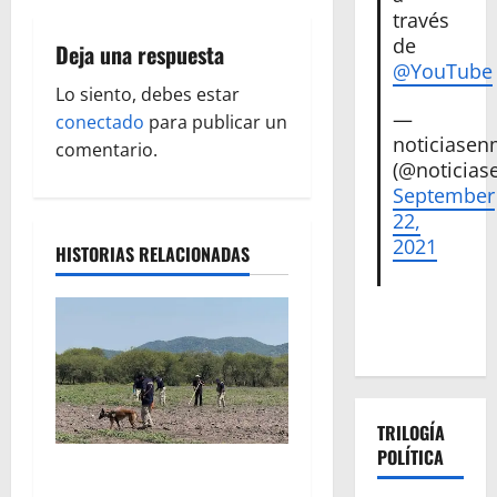
g
través
a
de
Deja una respuesta
@YouTube
c
Lo siento, debes estar
—
conectado
para publicar un
i
noticiase
comentario.
(@noticias
ó
September
22,
n
2021
HISTORIAS RELACIONADAS
d
e
e
n
TRILOGÍA
t
POLÍTICA
Localizan restos óseos