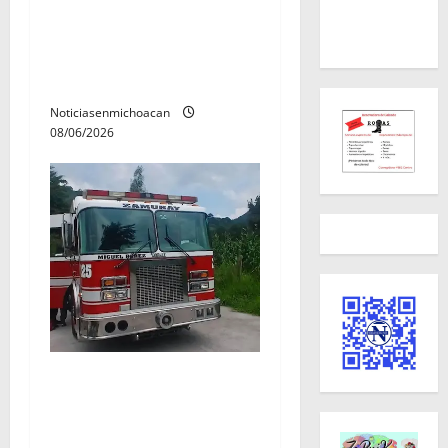
Localizan sin vida a Javier y
Melania; ambos contaban
con ficha de búsqueda en
Álvaro Obregón.
Noticiasenmichoacan
08/06/2026
Rescatan con vida a dos
hombres tras quedar
inconscientes dentro de una