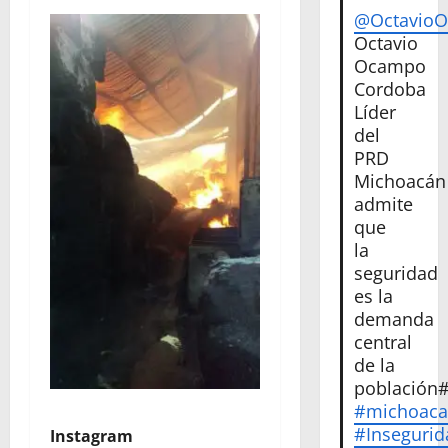
@Octavio
Octavio
Ocampo
Cordoba
Líder
del
PRD
Michoacán
admite
que
la
seguridad
es la
demanda
central
de la
población
#michoac
#Insegurid
Instagram