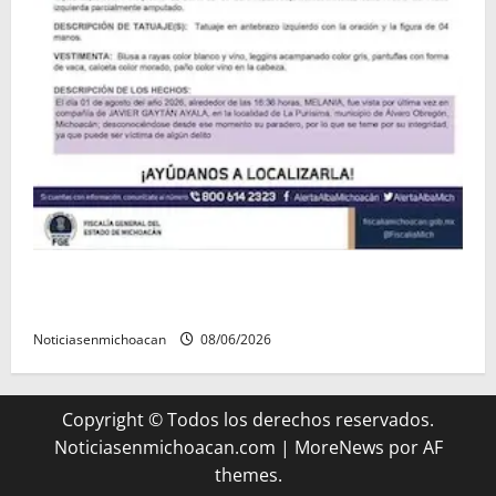
Localizan sin vida a Javier y Melania; ambos
contaban con ficha de búsqueda en Álvaro Obregón.
Noticiasenmichoacan
08/06/2026
Copyright © Todos los derechos reservados.
Noticiasenmichoacan.com
|
MoreNews
por AF
themes.