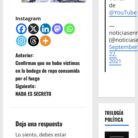
de
@YouTube
Instagram
—
noticiase
(@noticias
September
22,
N
Anterior:
2021
Confirman que no hubo víctimas
a
en la bodega de ropa consumida
por el fuego
v
Siguiente:
e
NADA ES SECRETO
g
TRILOGÍA
a
POLÍTICA
Deja una respuesta
c
Lo siento, debes estar