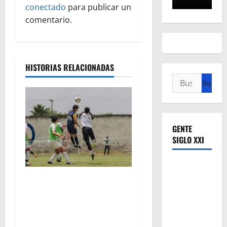
conectado
para publicar un
i
comentario.
ó
n
HISTORIAS RELACIONADAS
d
Buscar:
e
e
GENTE
n
SIGLO XXI
t
Atlético Morelia-UMSNH
r
debutó con el pie derecho
a
en la copa metropolitana
2026