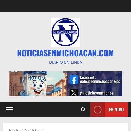
Saltar
al
contenido
NOTICIASENMICHOACAN.COM
DIARIO EN LINEA
EN VIVO
Menú
principal
Inicio
Noticias