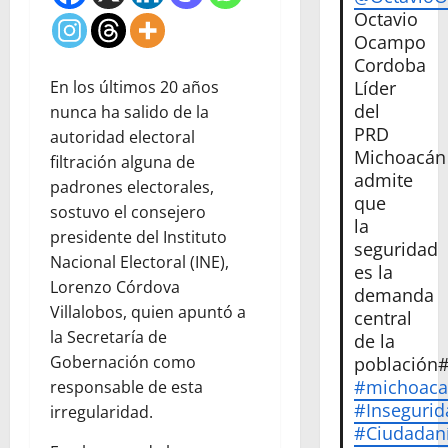
Octavio
Ocampo
Cordoba
Líder
En los últimos 20 años
del
nunca ha salido de la
PRD
autoridad electoral
Michoacán
filtración alguna de
admite
padrones electorales,
que
sostuvo el consejero
la
presidente del Instituto
seguridad
Nacional Electoral (INE),
es la
Lorenzo Córdova
demanda
Villalobos, quien apuntó a
central
la Secretaría de
de la
Gobernación como
población
#michoac
responsable de esta
#Insegurid
irregularidad.
#Ciudadan