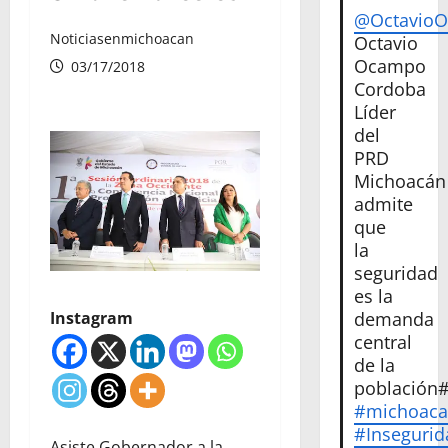
@Octavio
Noticiasenmichoacan
Octavio
Ocampo
03/17/2018
Cordoba
Líder
del
PRD
Michoacán
admite
que
la
seguridad
es la
demanda
Instagram
central
de la
población
#michoac
#Insegurid
Asiste Gobernador a la