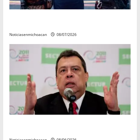
Vinculan a proceso al R1, permanecera en prisión
preventiva
Noticiasenmichoacan
08/07/2026
FGR detiene al exgobernador Ángel Aguirre por
presunto encubrimiento en el caso Ayotzinapa
Noticiasenmichoacan
08/06/2026