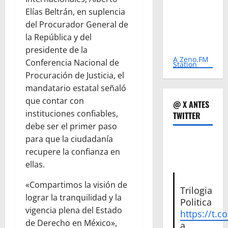
Elías Beltrán, en suplencia
del Procurador General de
la República y del
presidente de la
A Zeno.FM
Conferencia Nacional de
Station
Procuración de Justicia, el
mandatario estatal señaló
que contar con
@ X ANTES
instituciones confiables,
TWITTER
debe ser el primer paso
para que la ciudadanía
recupere la confianza en
ellas.
«Compartimos la visión de
Trilogia
lograr la tranquilidad y la
Politica
vigencia plena del Estado
https://t.c
de Derecho en México»,
a