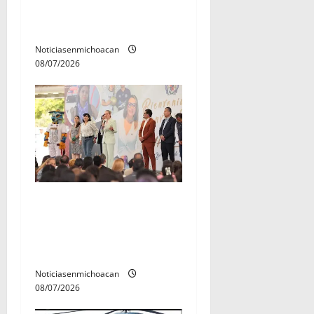
en la copa metropolitana
a
2026
s
Noticiasenmichoacan
08/07/2026
A sumar en la rconstrucción
del tejido sociale, invita
rectora a madres y padres
de estudiantes nicolaitas
Noticiasenmichoacan
08/07/2026