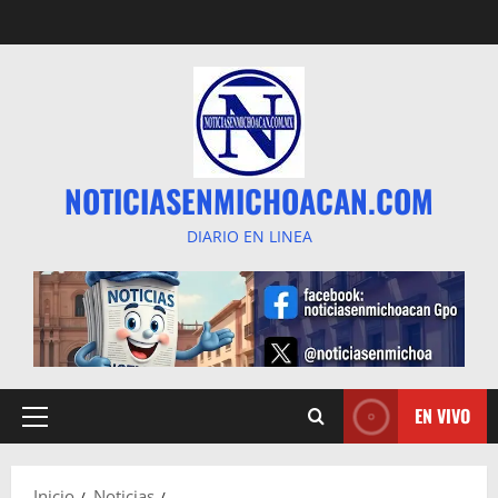
Saltar
al
contenido
NOTICIASENMICHOACAN.COM
DIARIO EN LINEA
EN VIVO
Menú
principal
Inicio
Noticias