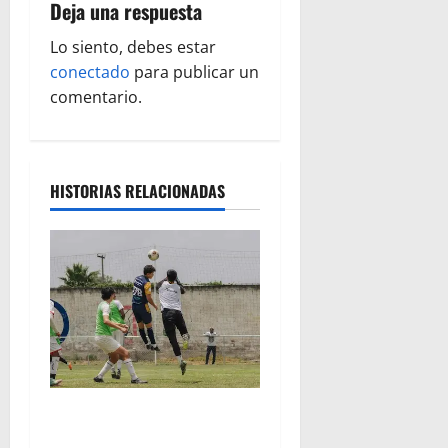
i
Deja una respuesta
ó
Lo siento, debes estar
conectado
para publicar un
n
comentario.
d
e
HISTORIAS RELACIONADAS
e
n
t
r
a
Atlético Morelia-UMSNH
d
debutó con el pie derecho