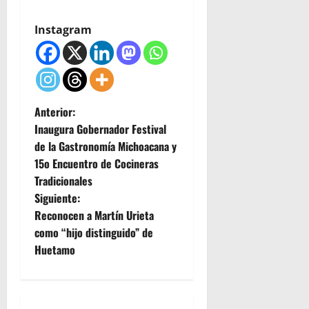
Instagram
N
Anterior:
Inaugura Gobernador Festival
a
de la Gastronomía Michoacana y
15o Encuentro de Cocineras
v
Tradicionales
e
Siguiente:
Reconocen a Martín Urieta
g
como “hijo distinguido” de
Huetamo
a
c