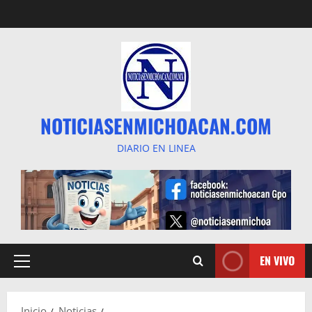
Saltar
al
contenido
NOTICIASENMICHOACAN.COM
DIARIO EN LINEA
EN VIVO
Menú
principal
Inicio
Noticias