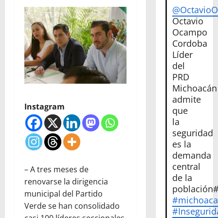
@Octavio
Octavio
Ocampo
Cordoba
Líder
del
PRD
Michoacán
admite
Instagram
que
la
seguridad
es la
demanda
central
– A tres meses de
de la
renovarse la dirigencia
población
municipal del Partido
#michoac
Verde se han consolidado
#Insegurid
casi 100 líderes seccionales