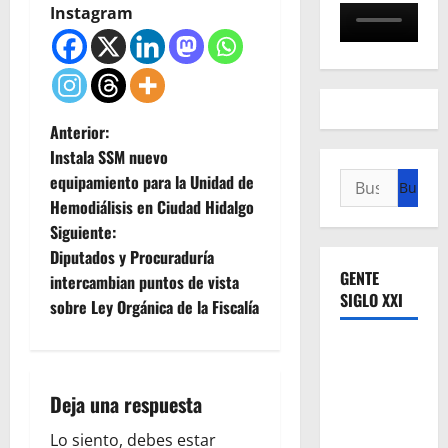
Instagram
N
Anterior:
Instala SSM nuevo
a
Buscar:
equipamiento para la Unidad de
Hemodiálisis en Ciudad Hidalgo
v
Siguiente:
e
Diputados y Procuraduría
GENTE
intercambian puntos de vista
g
SIGLO XXI
sobre Ley Orgánica de la Fiscalía
a
c
Deja una respuesta
i
Lo siento, debes estar