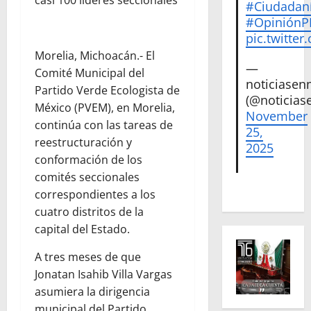
#Ciudadan
#Opinión
pic.twitte
Morelia, Michoacán.- El
—
Comité Municipal del
noticiase
Partido Verde Ecologista de
(@noticias
México (PVEM), en Morelia,
November
continúa con las tareas de
25,
reestructuración y
2025
conformación de los
comités seccionales
correspondientes a los
cuatro distritos de la
capital del Estado.
A tres meses de que
Jonatan Isahib Villa Vargas
asumiera la dirigencia
municipal del Partido