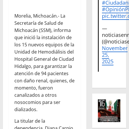
#Ciudadan
#Opinión
pic.twitte
Morelia, Michoacán.- La
Secretaría de Salud de
—
Michoacán (SSM), informa
noticiase
que inició la instalación de
(@noticias
los 15 nuevos equipos de la
November
Unidad de Hemodiálisis del
25,
Hospital General de Ciudad
2025
Hidalgo, para garantizar la
atención de 94 pacientes
con daño renal, quienes, de
momento, fueron
canalizados a otros
nosocomios para ser
dializados.
La titular de la
dependencia, Diana Carpio