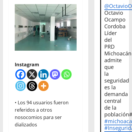
@Octavio
Octavio
Ocampo
Cordoba
Líder
del
PRD
Michoacán
admite
Instagram
que
la
seguridad
es la
demanda
central
• Los 94 usuarios fueron
de la
referidos a otros
población
nosocomios para ser
#michoac
dializados
#Insegurid