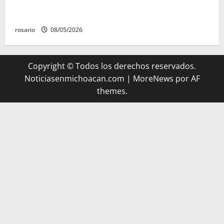
A la baja homicidios dolosos un 31 por ciento en
Michoacán, según Gobierno del Estado
rosario
08/05/2026
Copyright © Todos los derechos reservados.
Noticiasenmichoacan.com
|
MoreNews
por AF
themes.