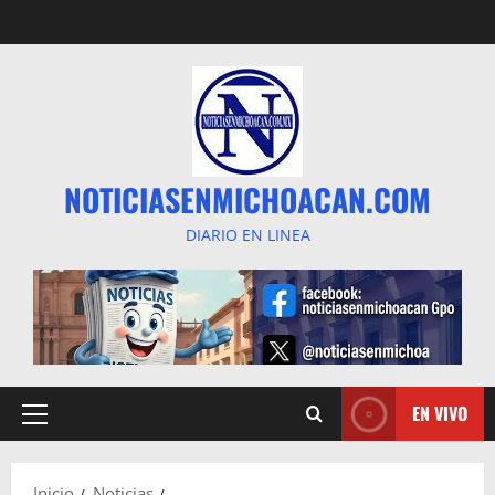
Saltar
al
contenido
NOTICIASENMICHOACAN.COM
DIARIO EN LINEA
EN VIVO
Menú
principal
Inicio
Noticias