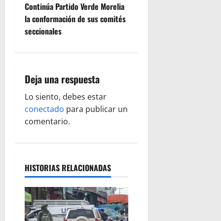
Continúa Partido Verde Morelia
g
la conformación de sus comités
seccionales
a
c
i
Deja una respuesta
ó
Lo siento, debes estar
conectado
para publicar un
n
comentario.
d
e
HISTORIAS RELACIONADAS
e
n