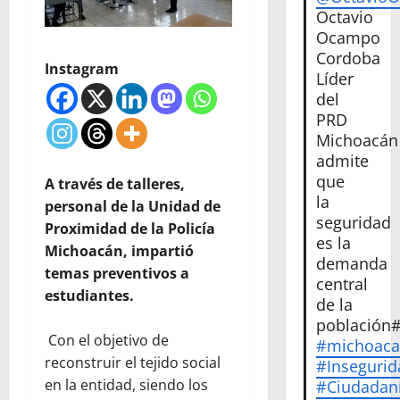
Octavio
Ocampo
Cordoba
Instagram
Líder
del
PRD
Michoacán
admite
que
A través de talleres,
la
personal de la Unidad de
seguridad
Proximidad de la Policía
es la
Michoacán, impartió
demanda
temas preventivos a
central
estudiantes.
de la
población
Con el objetivo de
#michoac
reconstruir el tejido social
#Insegurid
en la entidad, siendo los
#Ciudadan