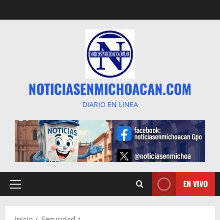
Saltar
al
contenido
NOTICIASENMICHOACAN.COM
DIARIO EN LINEA
EN VIVO
Menú
principal
Inicio
Seguridad