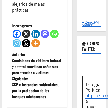
alejarlos de malas
prácticas.
A Zeno.FM
Station
Instagram
@ X ANTES
TWITTER
N
Anterior:
Comisiones de víctimas federal
a
y estatal coordinan esfuerzos
para atender a víctimas
v
Siguiente:
e
Trilogia
SSP e instancias ambientales,
Politica
por la protección de los
g
https://t.c
bosques michoacanos
a
a
través