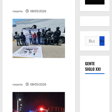
a
una mujer en Apatzingán
d
rosario
08/05/2026
a
s
Buscar:
GENTE
Ejército asegura arsenal y
SIGLO XXI
casi 10 mil cartuchos en
Buenavista
rosario
08/05/2026