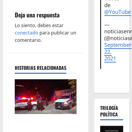
de
c
@YouTube
Deja una respuesta
i
—
Lo siento, debes estar
noticiase
ó
conectado
para publicar un
(@noticias
comentario.
September
n
22,
d
2021
HISTORIAS RELACIONADAS
e
e
n
t
TRILOGÍA
POLÍTICA
r
Sujetos armados irrumpen
en un domicilio y asesinan a