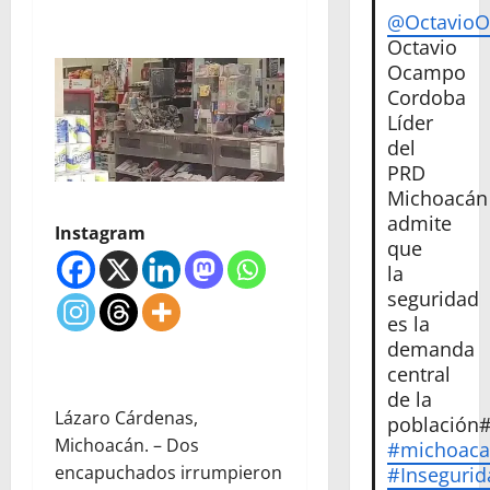
@Octavio
Octavio
Ocampo
Cordoba
Líder
del
PRD
Michoacán
admite
Instagram
que
la
seguridad
es la
demanda
central
de la
Lázaro Cárdenas,
población
Michoacán. – Dos
#michoac
encapuchados irrumpieron
#Insegurid