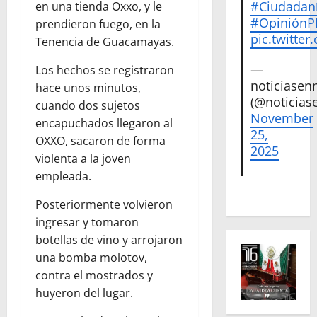
#Ciudadan
en una tienda Oxxo, y le
#Opinión
prendieron fuego, en la
pic.twitte
Tenencia de Guacamayas.
—
Los hechos se registraron
noticiase
hace unos minutos,
(@noticias
cuando dos sujetos
November
encapuchados llegaron al
25,
OXXO, sacaron de forma
2025
violenta a la joven
empleada.
Posteriormente volvieron
ingresar y tomaron
botellas de vino y arrojaron
una bomba molotov,
contra el mostrados y
huyeron del lugar.