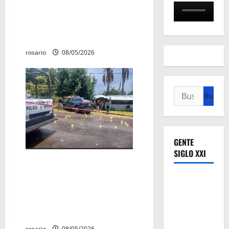
incendio que consume tres
camionetas y una vivienda
en Zacapu.
rosario
08/05/2026
Buscar:
GENTE
SIGLO XXI
Identifican a los dos
hombres asesinados dentro
de una camioneta en
Salvador Escalante Salvador
Escalante.
rosario
08/05/2026