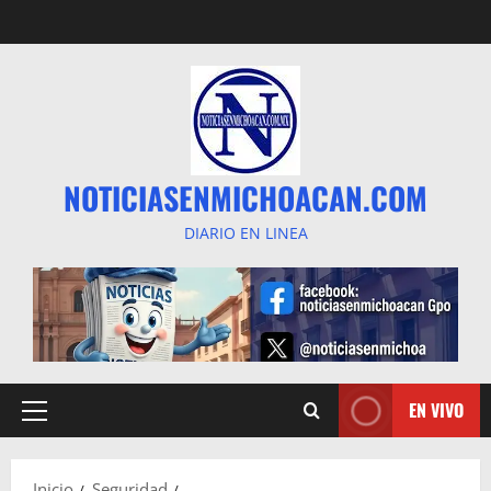
Saltar
al
contenido
NOTICIASENMICHOACAN.COM
DIARIO EN LINEA
EN VIVO
Menú
principal
Inicio
Seguridad