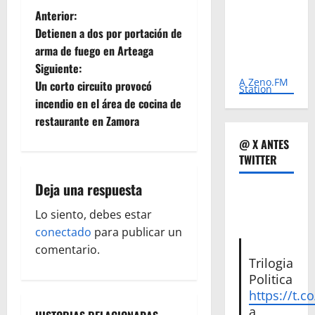
N
Anterior:
Detienen a dos por portación de
a
arma de fuego en Arteaga
Siguiente:
v
A Zeno.FM
Un corto circuito provocó
Station
e
incendio en el área de cocina de
restaurante en Zamora
g
@ X ANTES
TWITTER
a
Deja una respuesta
c
Lo siento, debes estar
i
conectado
para publicar un
ó
comentario.
Trilogia
n
Politica
https://t.c
a