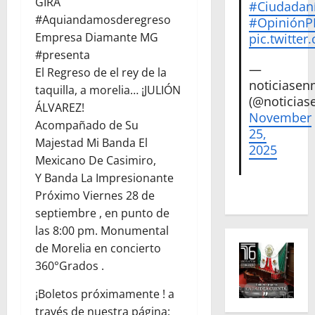
GIRA
#Ciudadan
#Aquiandamosderegreso
#Opinión
Empresa Diamante MG
pic.twitte
#presenta
—
El Regreso de el rey de la
noticiase
taquilla, a morelia… ¡JULIÓN
(@noticias
ÁLVAREZ!
November
Acompañado de Su
25,
Majestad Mi Banda El
2025
Mexicano De Casimiro,
Y Banda La Impresionante
Próximo Viernes 28 de
septiembre , en punto de
las 8:00 pm. Monumental
de Morelia en concierto
360°Grados .
¡Boletos próximamente ! a
través de nuestra página: