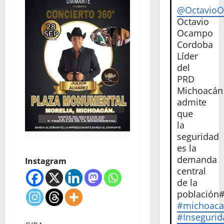
@Octavio
Octavio
Ocampo
Cordoba
Líder
del
PRD
Michoacán
admite
que
la
seguridad
es la
demanda
Instagram
central
de la
población
#michoac
#Insegurid