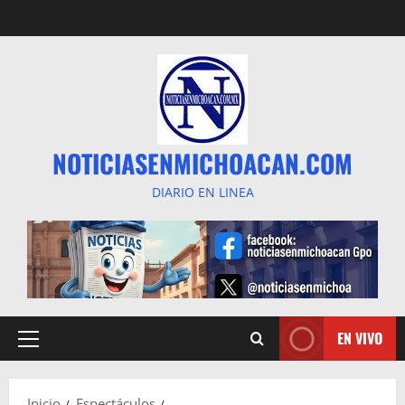
Saltar
al
contenido
NOTICIASENMICHOACAN.COM
DIARIO EN LINEA
EN VIVO
Menú
principal
Inicio
Espectáculos