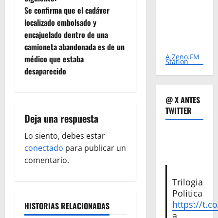
v
Se confirma que el cadáver
e
localizado embolsado y
encajuelado dentro de una
g
camioneta abandonada es de un
A Zeno.FM
médico que estaba
a
Station
desaparecido
c
@ X ANTES
i
TWITTER
Deja una respuesta
ó
Lo siento, debes estar
n
conectado
para publicar un
comentario.
d
Trilogia
e
Politica
https://t.c
e
HISTORIAS RELACIONADAS
a