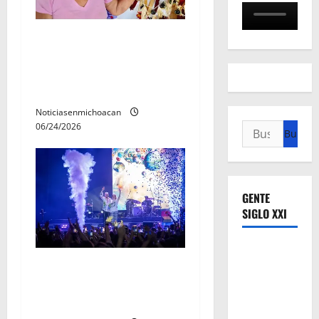
Continúa canje de boletos
para conciertos del Jalo
Futbolero con cocineras
tradicionales
Noticiasenmichoacan
06/24/2026
Buscar:
GENTE
SIGLO XXI
Jesse & Joy conquistaron el
corazón de Michoacán en el
Jalo Futbolero