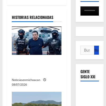
n
d
HISTORIAS RELACIONADAS
e
e
n
Buscar:
t
Vinculan a proceso al R1,
r
permanecera en prisión
GENTE
preventiva
a
SIGLO XXI
Noticiasenmichoacan
d
08/07/2026
a