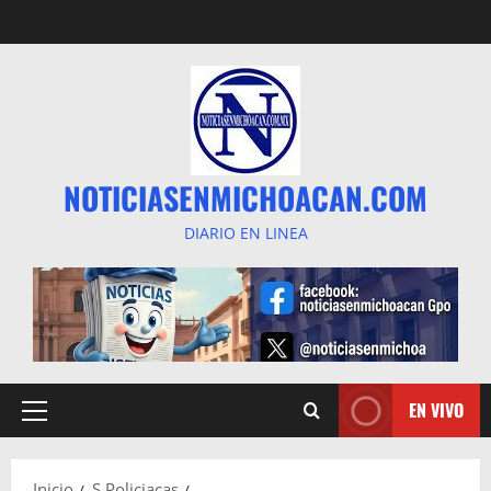
Saltar
al
contenido
NOTICIASENMICHOACAN.COM
DIARIO EN LINEA
EN VIVO
Menú
principal
Inicio
S Policiacas