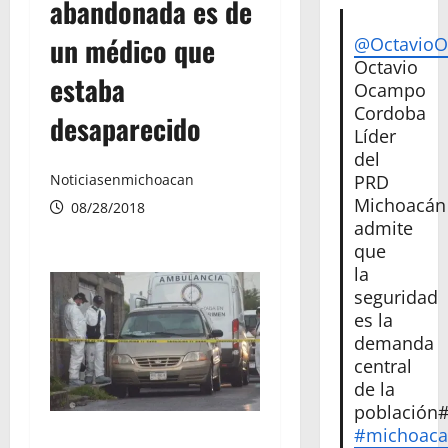
abandonada es de
un médico que
@Octavio
Octavio
estaba
Ocampo
Cordoba
desaparecido
Líder
del
PRD
Noticiasenmichoacan
Michoacán
08/28/2018
admite
que
la
seguridad
es la
demanda
central
de la
población
#michoac