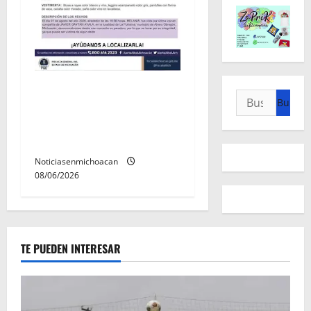
Localizan sin vida a Javier y
Buscar:
Melania; ambos contaban
con ficha de búsqueda en
Álvaro Obregón.
Noticiasenmichoacan
08/06/2026
TE PUEDEN INTERESAR