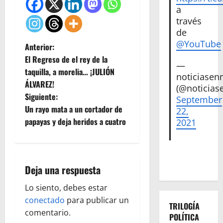
a
través
de
@YouTube
N
Anterior:
El Regreso de el rey de la
—
a
taquilla, a morelia… ¡JULIÓN
noticiase
ÁLVAREZ!
v
(@noticias
Siguiente:
September
e
Un rayo mata a un cortador de
22,
papayas y deja heridos a cuatro
2021
g
a
Deja una respuesta
c
Lo siento, debes estar
i
conectado
para publicar un
TRILOGÍA
ó
comentario.
POLÍTICA