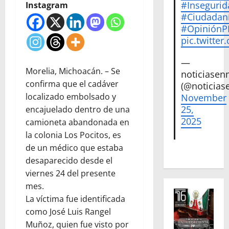
#Insegurid
Instagram
#Ciudadan
#Opinión
pic.twitte
—
Morelia, Michoacán. – Se
noticiase
confirma que el cadáver
(@noticias
localizado embolsado y
November
25,
encajuelado dentro de una
2025
camioneta abandonada en
la colonia Los Pocitos, es
de un médico que estaba
desaparecido desde el
viernes 24 del presente
mes.
La víctima fue identificada
como José Luis Rangel
Muñoz, quien fue visto por