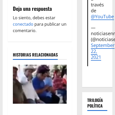
ó
través
Deja una respuesta
n
de
@YouTube
Lo siento, debes estar
d
conectado
para publicar un
—
e
comentario.
noticiase
(@noticias
e
September
22,
n
HISTORIAS RELACIONADAS
2021
t
r
a
d
TRILOGÍA
POLÍTICA
a
Circula video de Carlos