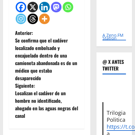
N
Anterior:
A Zeno.FM
Station
Se confirma que el cadáver
a
localizado embolsado y
encajuelado dentro de una
v
@ X ANTES
camioneta abandonada es de un
TWITTER
e
médico que estaba
desaparecido
g
Siguiente:
Localizan el cadáver de un
a
hombre no identificado,
c
ahogado en las aguas negras del
Trilogia
canal
Politica
i
https://t.c
a