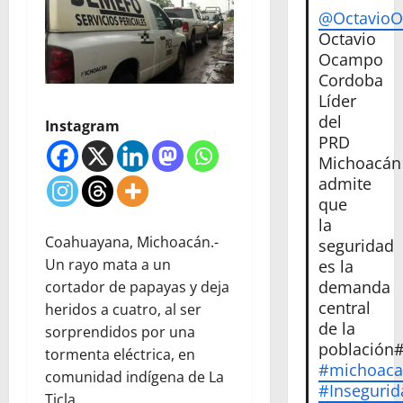
@Octavio
Octavio
Ocampo
Cordoba
Líder
del
Instagram
PRD
Michoacán
admite
que
la
Coahuayana, Michoacán.-
seguridad
Un rayo mata a un
es la
demanda
cortador de papayas y deja
central
heridos a cuatro, al ser
de la
sorprendidos por una
población
tormenta eléctrica, en
#michoac
comunidad indígena de La
#Insegurid
Ticla.