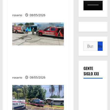
Manzo conviviendo con
s
«Poncho la Quiringua»
rosario
08/05/2026
Buscar:
Fuga de gas provoca
incendio que consume tres
camionetas y una vivienda
GENTE
en Zacapu.
SIGLO XXI
rosario
08/05/2026