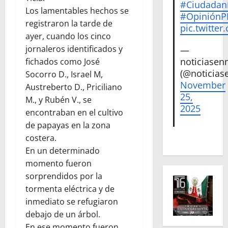
#Ciudadan
Los lamentables hechos se
#Opinión
registraron la tarde de
pic.twitte
ayer, cuando los cinco
jornaleros identificados y
—
noticiase
fichados como José
(@noticias
Socorro D., Israel M,
November
Austreberto D., Priciliano
25,
M., y Rubén V., se
2025
encontraban en el cultivo
de papayas en la zona
costera.
En un determinado
momento fueron
sorprendidos por la
tormenta eléctrica y de
inmediato se refugiaron
debajo de un árbol.
En ese momento fueron