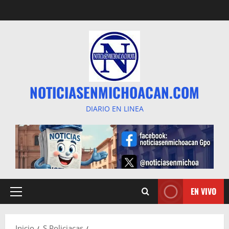
Saltar
al
contenido
NOTICIASENMICHOACAN.COM
DIARIO EN LINEA
EN VIVO
Menú
principal
Inicio
S Policiacas