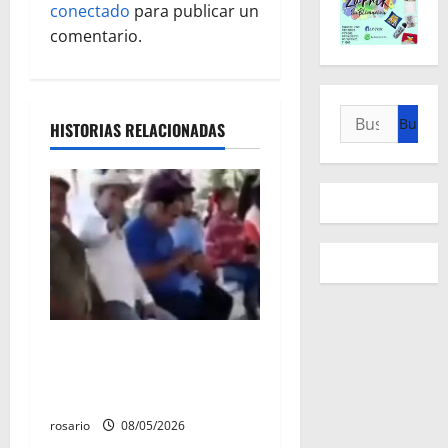
i
conectado
para publicar un
ó
comentario.
n
Buscar:
d
HISTORIAS RELACIONADAS
e
e
n
t
r
Circula video de Carlos
Manzo conviviendo con
a
«Poncho la Quiringua»
d
rosario
08/05/2026