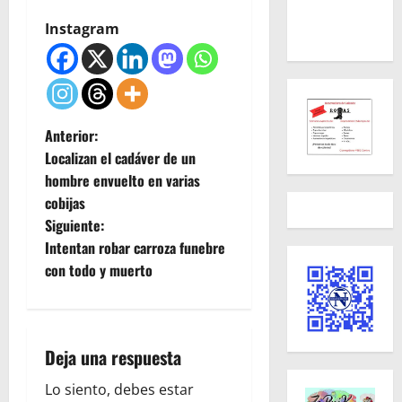
Instagram
N
Anterior:
Localizan el cadáver de un
a
hombre envuelto en varias
cobijas
v
Siguiente:
e
Intentan robar carroza funebre
con todo y muerto
g
a
Deja una respuesta
c
Lo siento, debes estar