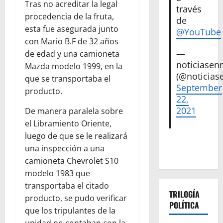
Tras no acreditar la legal
través
procedencia de la fruta,
de
esta fue asegurada junto
@YouTube
con Mario B.F de 32 años
—
de edad y una camioneta
noticiase
Mazda modelo 1999, en la
(@noticias
que se transportaba el
September
producto.
22,
2021
De manera paralela sobre
el Libramiento Oriente,
luego de que se le realizará
una inspección a una
camioneta Chevrolet S10
modelo 1983 que
transportaba el citado
TRILOGÍA
producto, se pudo verificar
POLÍTICA
que los tripulantes de la
unidad no contaban con la