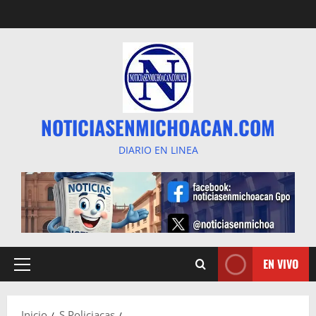
Saltar
al
contenido
NOTICIASENMICHOACAN.COM
DIARIO EN LINEA
EN VIVO
Menú
principal
Inicio
S Policiacas