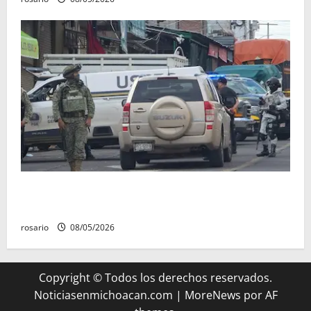
A la baja homicidios dolosos un 31 por ciento en
Michoacán, según Gobierno del Estado
rosario
08/05/2026
Copyright © Todos los derechos reservados.
Noticiasenmichoacan.com
|
MoreNews
por AF