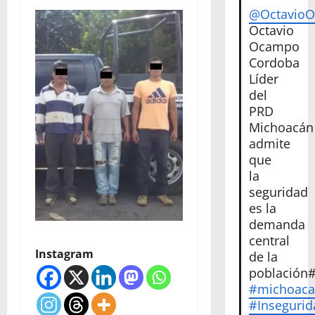
@Octavio
Octavio
Ocampo
Cordoba
Líder
del
PRD
Michoacán
admite
que
la
seguridad
es la
demanda
central
Instagram
de la
población
#michoac
#Insegurid