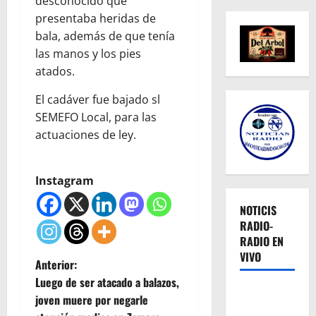
desconocido que
presentaba heridas de
bala, además de que tenía
las manos y los pies
atados.
El cadáver fue bajado sl
SEMEFO Local, para las
actuaciones de ley.
Instagram
NOTICIS
RADIO-
RADIO EN
VIVO
N
Anterior:
Luego de ser atacado a balazos,
a
joven muere por negarle