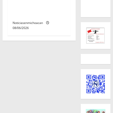
Melania; ambos contaban
con ficha de búsqueda en
Álvaro Obregón.
Noticiasenmichoacan
08/06/2026