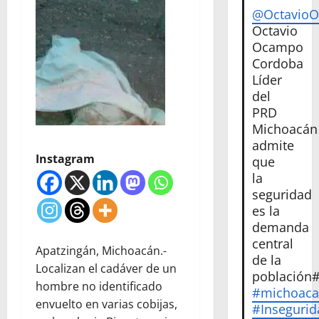
@Octavio
Octavio
Ocampo
Cordoba
Líder
del
PRD
Michoacán
admite
Instagram
que
la
seguridad
es la
demanda
central
Apatzingán, Michoacán.-
de la
Localizan el cadáver de un
población
hombre no identificado
#michoac
envuelto en varias cobijas,
#Insegurid