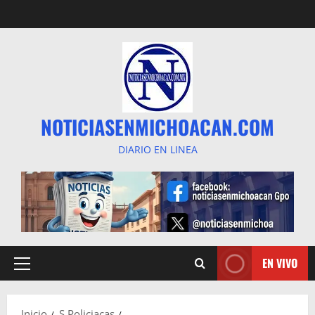
Saltar
al
contenido
NOTICIASENMICHOACAN.COM
DIARIO EN LINEA
EN VIVO
Menú
principal
Inicio
S Policiacas