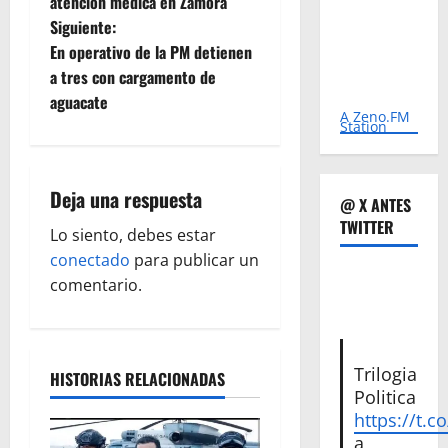
atención medica en Zamora
v
Siguiente:
e
En operativo de la PM detienen
a tres con cargamento de
g
aguacate
A Zeno.FM
Station
a
c
Deja una respuesta
@ X ANTES
i
TWITTER
Lo siento, debes estar
ó
conectado
para publicar un
comentario.
n
d
Trilogia
HISTORIAS RELACIONADAS
e
Politica
https://t.c
e
a