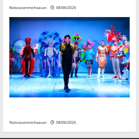
Noticiasenmichoacan
08/06/2026
El Carnaval de Mérida 2027 ya tiene a sus 12 reinas y
reyes.
Noticiasenmichoacan
08/06/2026