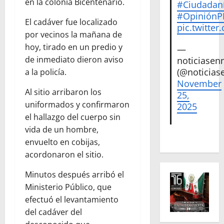
en la colonia Bicentenario.
#Ciudadan
#Opinión
El cadáver fue localizado
pic.twitte
por vecinos la mañana de
hoy, tirado en un predio y
—
de inmediato dieron aviso
noticiase
(@noticias
a la policía.
November
Al sitio arribaron los
25,
uniformados y confirmaron
2025
el hallazgo del cuerpo sin
vida de un hombre,
envuelto en cobijas,
acordonaron el sitio.
Minutos después arribó el
Ministerio Público, que
efectuó el levantamiento
del cadáver del