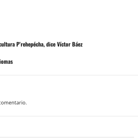
ltura P’rehepécha, dice Víctor Báez
diomas
comentario.