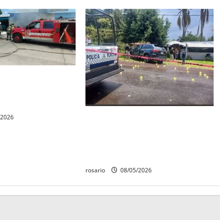
rovoca incendio que
camionetas y una
capu.
Identifican a los dos hombres
/2026
asesinados dentro de una
camioneta en Salvador Escalante
Salvador Escalante.
rosario
08/05/2026