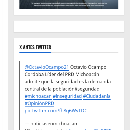
X ANTES TWITTER
@OctavioOcampo21
Octavio Ocampo
Cordoba Líder del PRD Michoacán
admite que la seguridad es la demanda
central de la población#seguridad
#michoacan
#Inseguridad
#Ciudadanía
#OpiniónPRD
pic.twitter.com/fh8q6WvTDC
— noticiasenmichoacan