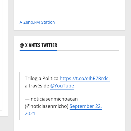
A Zeno.FM Station
@ X ANTES TWITTER
Trilogia Politica
https://t.co/eIhR7Rrdcj
a través de
@YouTube
— noticiasenmichoacan
(@noticiasenmicho)
September 22,
2021