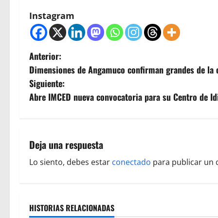
Instagram
N
Anterior:
Dimensiones de Angamuco confirman grandes de la cu
a
Siguiente:
v
Abre IMCED nueva convocatoria para su Centro de I
e
g
Deja una respuesta
a
Lo siento, debes estar
conectado
para publicar un 
c
i
HISTORIAS RELACIONADAS