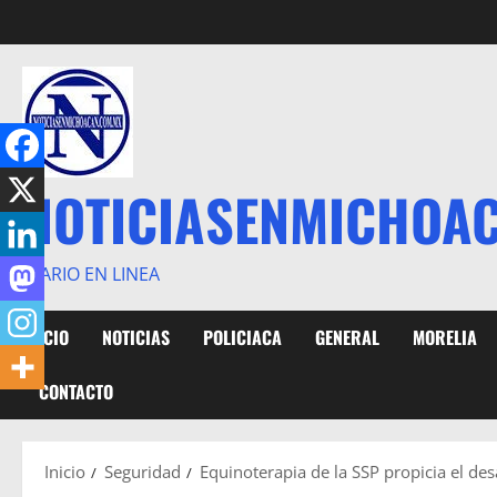
Saltar
al
contenido
NOTICIASENMICHOA
DIARIO EN LINEA
INICIO
NOTICIAS
POLICIACA
GENERAL
MORELIA
CONTACTO
Inicio
Seguridad
Equinoterapia de la SSP propicia el desa