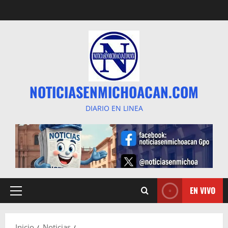
Saltar
al
contenido
NOTICIASENMICHOACAN.COM
DIARIO EN LINEA
EN VIVO
Menú
principal
Inicio
Noticias