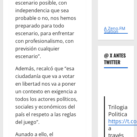
escenario posible, con
independencia que sea
probable o no, nos hemos
preparado para todo
A Zeno.FM
Station
escenario, para enfrentar
con profesionalismo, con
previsión cualquier
@ X ANTES
escenario”.
TWITTER
Además, recalcó que “esa
ciudadanía que va a votar
en libertad nos va a poner
un contexto en exigencia a
todos los actores políticos,
Trilogia
sociales y económicos del
Politica
país el respeto a las reglas
https://t.c
del juego”.
a
Aunado a ello, el
través