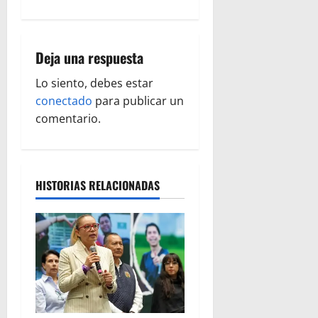
a
c
Deja una respuesta
i
Lo siento, debes estar
ó
conectado
para publicar un
comentario.
n
d
HISTORIAS RELACIONADAS
e
e
n
t
r