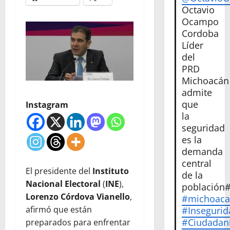
Octavio
Ocampo
Cordoba
Líder
del
PRD
Michoacán
admite
que
Instagram
la
seguridad
es la
demanda
central
El presidente del
Instituto
de la
Nacional Electoral
(
INE
),
población
Lorenzo Córdova Vianello
,
#michoac
afirmó que están
#Insegurid
#Ciudadan
preparados para enfrentar