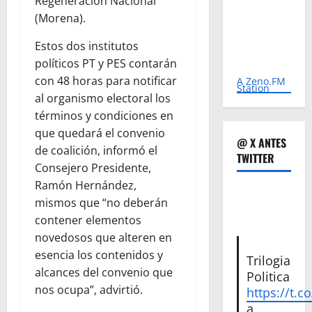
Regeneración Nacional
(Morena).
Estos dos institutos
políticos PT y PES contarán
con 48 horas para notificar
A Zeno.FM
Station
al organismo electoral los
términos y condiciones en
que quedará el convenio
@ X ANTES
de coalición, informó el
TWITTER
Consejero Presidente,
Ramón Hernández,
mismos que “no deberán
contener elementos
novedosos que alteren en
esencia los contenidos y
Trilogia
alcances del convenio que
Politica
nos ocupa”, advirtió.
https://t.c
a