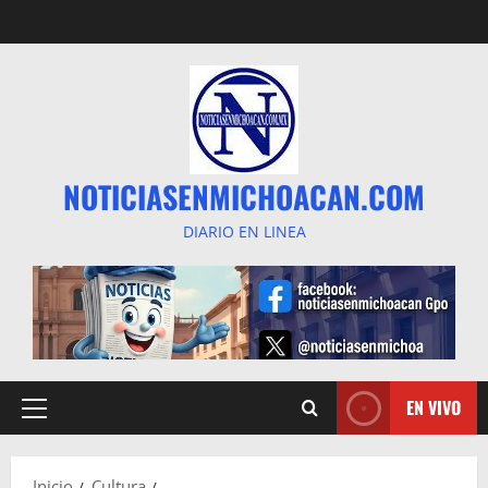
Saltar
al
contenido
NOTICIASENMICHOACAN.COM
DIARIO EN LINEA
EN VIVO
Menú
principal
Inicio
Cultura