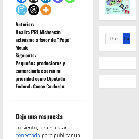
N
Anterior:
Realiza PRI Michoacán
Buscar:
a
activismo a favor de “Pepe”
Meade
v
Siguiente:
e
Pequeños productores y
comerciantes serán mi
g
prioridad como Diputada
Federal: Cocoa Calderón.
a
c
i
Deja una respuesta
ó
Lo siento, debes estar
conectado
para publicar un