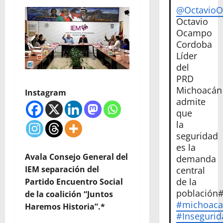
@Octavio
Octavio
Ocampo
Cordoba
Líder
del
PRD
Michoacán
Instagram
admite
que
la
seguridad
es la
Avala Consejo General del
demanda
IEM separación del
central
de la
Partido Encuentro Social
población
de la coalición “Juntos
#michoac
Haremos Historia”.*
#Insegurid