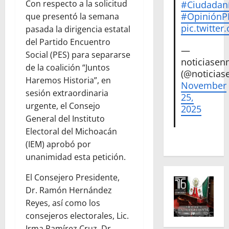
Con respecto a la solicitud
#Ciudadan
#Opinión
que presentó la semana
pic.twitte
pasada la dirigencia estatal
del Partido Encuentro
—
Social (PES) para separarse
noticiase
de la coalición “Juntos
(@noticias
Haremos Historia”, en
November
sesión extraordinaria
25,
urgente, el Consejo
2025
General del Instituto
Electoral del Michoacán
(IEM) aprobó por
unanimidad esta petición.
El Consejero Presidente,
Dr. Ramón Hernández
Reyes, así como los
consejeros electorales, Lic.
Irma Ramírez Cruz, Dr.