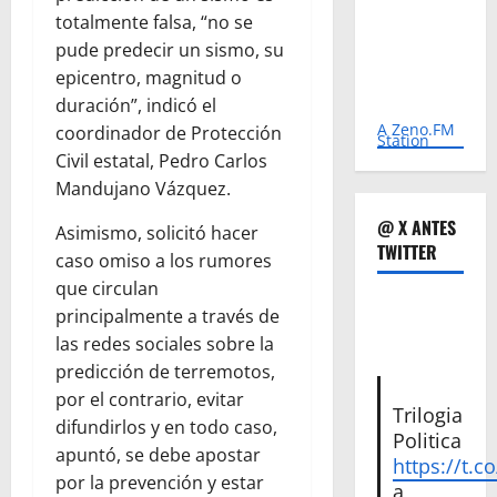
totalmente falsa, “no se
pude predecir un sismo, su
epicentro, magnitud o
duración”, indicó el
A Zeno.FM
coordinador de Protección
Station
Civil estatal, Pedro Carlos
Mandujano Vázquez.
@ X ANTES
Asimismo, solicitó hacer
TWITTER
caso omiso a los rumores
que circulan
principalmente a través de
las redes sociales sobre la
predicción de terremotos,
por el contrario, evitar
Trilogia
difundirlos y en todo caso,
Politica
apuntó, se debe apostar
https://t.c
por la prevención y estar
a