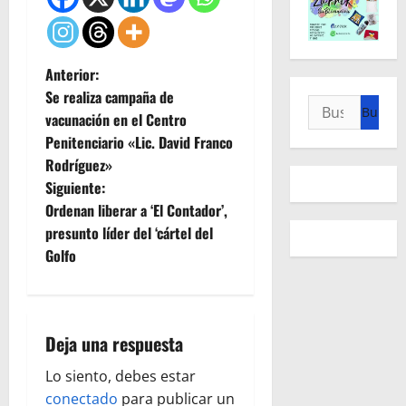
N
Anterior:
Se realiza campaña de
Buscar:
a
vacunación en el Centro
Penitenciario «Lic. David Franco
v
Rodríguez»
e
Siguiente:
Ordenan liberar a ‘El Contador’,
g
presunto líder del ‘cártel del
Golfo
a
c
i
Deja una respuesta
ó
Lo siento, debes estar
conectado
para publicar un