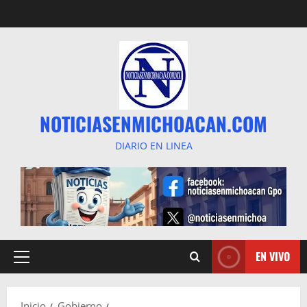
Saltar
al
contenido
NOTICIASENMICHOACAN.COM
DIARIO EN LINEA
EN VIVO
Menú
principal
Inicio
Gobierno