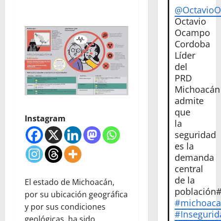
@Octavio
Octavio
Ocampo
Cordoba
Líder
del
PRD
Michoacán
admite
que
Instagram
la
seguridad
es la
demanda
central
de la
El estado de Michoacán,
población
por su ubicación geográfica
#michoac
y por sus condiciones
#Insegurid
geológicas, ha sido