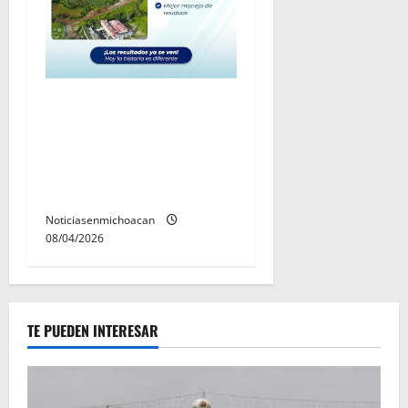
Rescata y rehabilita
Gobierno de Quiroga el
basurero municipal y
mejora el manejo de
residuos
Noticiasenmichoacan
08/04/2026
TE PUEDEN INTERESAR