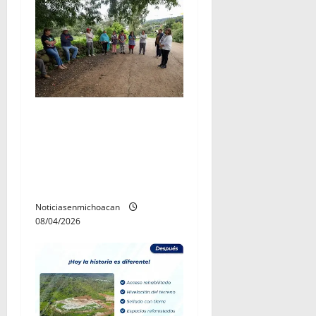
Alma Mireya González
atiende reporte por
presuntos ataques de una
pantera a borregos en
Icuacato
Noticiasenmichoacan
08/04/2026