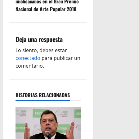
g
michoacanos en el Gran Premio
Nacional de Arte Popular 2018
a
c
i
Deja una respuesta
ó
Lo siento, debes estar
conectado
para publicar un
n
comentario.
d
e
HISTORIAS RELACIONADAS
e
n
t