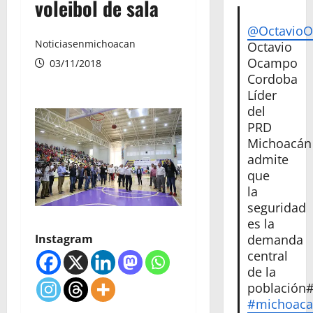
voleibol de sala
@Octavio
Noticiasenmichoacan
Octavio
Ocampo
03/11/2018
Cordoba
Líder
del
PRD
Michoacán
admite
que
la
seguridad
es la
demanda
Instagram
central
de la
población
#michoac