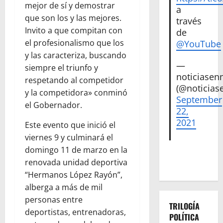
mejor de sí y demostrar
a
que son los y las mejores.
través
Invito a que compitan con
de
el profesionalismo que los
@YouTube
y las caracteriza, buscando
—
siempre el triunfo y
noticiase
respetando al competidor
(@noticias
y la competidora» conminó
September
el Gobernador.
22,
2021
Este evento que inició el
viernes 9 y culminará el
domingo 11 de marzo en la
renovada unidad deportiva
“Hermanos López Rayón”,
alberga a más de mil
personas entre
TRILOGÍA
deportistas, entrenadoras,
POLÍTICA