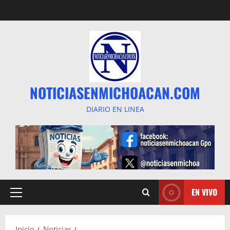
Saltar
al
contenido
NOTICIASENMICHOACAN.COM
DIARIO EN LINEA
EN VIVO
Menú
principal
Inicio
Noticias