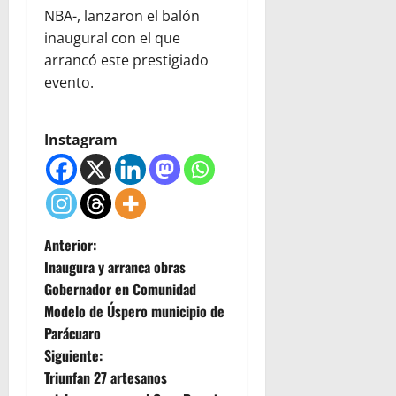
NBA-, lanzaron el balón
inaugural con el que
arrancó este prestigiado
evento.
Instagram
N
Anterior:
Inaugura y arranca obras
a
Gobernador en Comunidad
Modelo de Úspero municipio de
v
Parácuaro
e
Siguiente:
Triunfan 27 artesanos