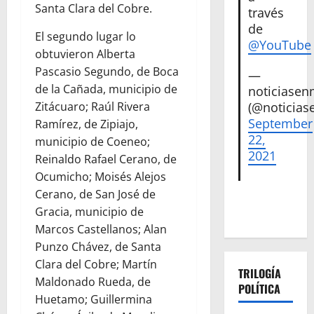
Santa Clara del Cobre.
través
de
El segundo lugar lo
@YouTube
obtuvieron Alberta
Pascasio Segundo, de Boca
—
de la Cañada, municipio de
noticiase
Zitácuaro; Raúl Rivera
(@noticias
September
Ramírez, de Zipiajo,
22,
municipio de Coeneo;
2021
Reinaldo Rafael Cerano, de
Ocumicho; Moisés Alejos
Cerano, de San José de
Gracia, municipio de
Marcos Castellanos; Alan
Punzo Chávez, de Santa
Clara del Cobre; Martín
TRILOGÍA
Maldonado Rueda, de
POLÍTICA
Huetamo; Guillermina