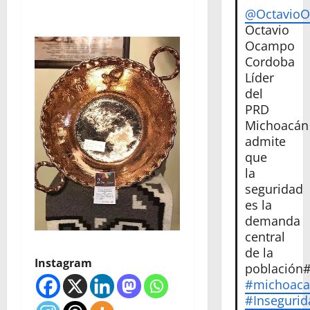
@Octavio
Octavio
Ocampo
Cordoba
Líder
del
PRD
Michoacán
admite
que
la
seguridad
es la
demanda
central
de la
Instagram
población
#michoac
#Insegurid