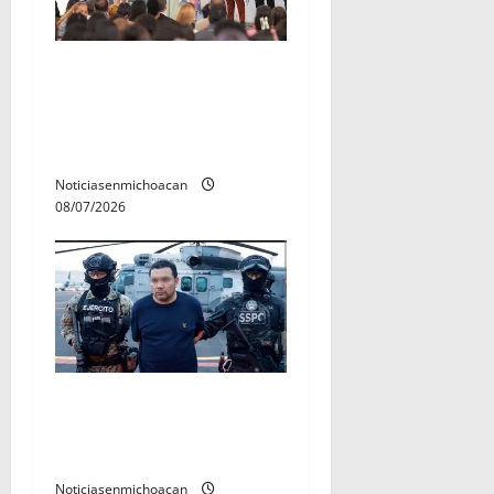
A sumar en la rconstrucción
del tejido sociale, invita
rectora a madres y padres
de estudiantes nicolaitas
Noticiasenmichoacan
08/07/2026
Vinculan a proceso al R1,
permanecera en prisión
preventiva
Noticiasenmichoacan