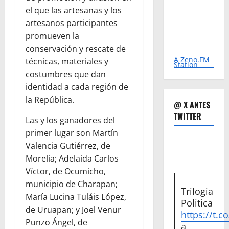
el que las artesanas y los
artesanos participantes
promueven la
conservación y rescate de
A Zeno.FM
técnicas, materiales y
Station
costumbres que dan
identidad a cada región de
la República.
@ X ANTES
TWITTER
Las y los ganadores del
primer lugar son Martín
Valencia Gutiérrez, de
Morelia; Adelaida Carlos
Víctor, de Ocumicho,
municipio de Charapan;
Trilogia
María Lucina Tuláis López,
Politica
de Uruapan; y Joel Venur
https://t.c
Punzo Ángel, de
a