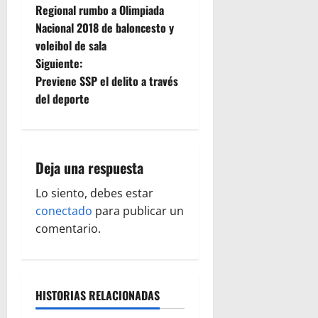
a
Regional rumbo a Olimpiada
Nacional 2018 de baloncesto y
v
voleibol de sala
e
Siguiente:
Previene SSP el delito a través
g
del deporte
a
c
Deja una respuesta
i
Lo siento, debes estar
ó
conectado
para publicar un
comentario.
n
d
HISTORIAS RELACIONADAS
e