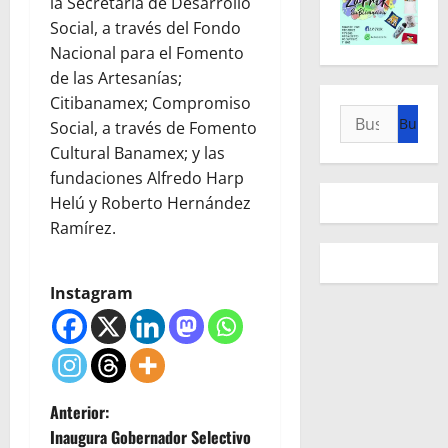
la Secretaría de Desarrollo
Social, a través del Fondo
Nacional para el Fomento
de las Artesanías;
Citibanamex; Compromiso
Buscar:
Social, a través de Fomento
Cultural Banamex; y las
fundaciones Alfredo Harp
Helú y Roberto Hernández
Ramírez.
Instagram
N
Anterior:
Inaugura Gobernador Selectivo