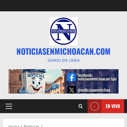
Saltar
al
contenido
NOTICIASENMICHOACAN.COM
DIARIO EN LINEA
EN VIVO
Menú
principal
Inicio
Noticias