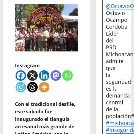
@Octavio
Octavio
Ocampo
Cordoba
Líder
del
PRD
Michoacán
admite
Instagram
que
la
seguridad
es la
demanda
central
Con el tradicional desfile,
de la
este sabado fue
población
inaugurado el tianguis
#michoac
artesanal más grande de
#Insegurid
Latino América, con la