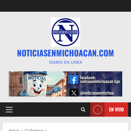
Saltar
al
contenido
NOTICIASENMICHOACAN.COM
DIARIO EN LINEA
EN VIVO
Menú
principal
Inicio
Gobierno