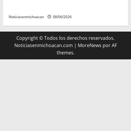
FGR detiene al exgobernador Ángel Aguirre por
presunto encubrimiento en el caso Ayotzinapa
Noticiasenmichoacan
08/06/2026
Copyright © Todos los derechos reservados.
Noticiasenmichoacan.com
|
MoreNews
por AF
themes.