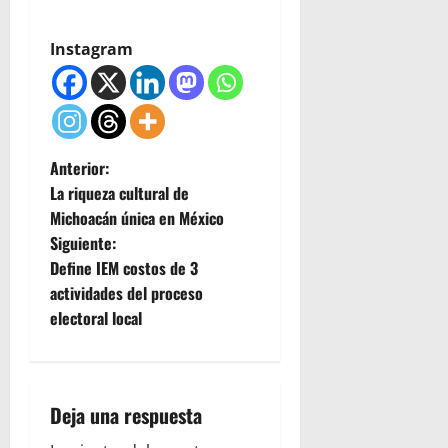
Instagram
N
Anterior:
La riqueza cultural de
a
Michoacán única en México
Siguiente:
v
Define IEM costos de 3
e
actividades del proceso
electoral local
g
a
Deja una respuesta
c