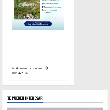
Rescata y rehabilita
Gobierno de Quiroga el
basurero municipal y
mejora el manejo de
residuos
Noticiasenmichoacan
08/04/2026
TE PUEDEN INTERESAR