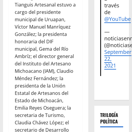
Tianguis Artesanal estuvo a
través
de
cargo del presidente
@YouTube
municipal de Uruapan,
Víctor Manuel Manríquez
—
González; la presidenta
noticiase
honoraria del DIF
(@noticias
municipal, Gema del Río
September
Ambríz; el director general
22,
del Instituto del Artesano
2021
Michoacano (IAM), Claudio
Méndez Fernández; la
presidenta de la Unión
Estatal de Artesanos del
Estado de Michoacán,
Emilia Reyes Oseguera; la
TRILOGÍA
secretaria de Turismo,
POLÍTICA
Claudia Chávez López; el
secretario de Desarrollo