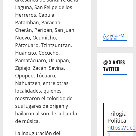
Laguna, San Felipe de los
Herreros, Capula,
Patamban, Paracho,
Cherán, Peribán, San Juan
A Zeno.FM
Nuevo, Ocumicho,
Station
Pátzcuaro, Tzintzuntzan,
Huáncito, Cocucho,
Pamatácuaro, Uruapan,
@ X ANTES
Zipiajo, Zacán, Sevina,
TWITTER
Opopeo, Tócuaro,
Nahuatzen, entre otras
localidades, quienes
mostraron el colorido de
sus lugares de origen y
Trilogia
bailaron al son de la banda
Politica
de música.
https://t.c
La inauguración del
a