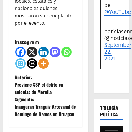
locales, estatales y
de
nacionales quienes
@YouTube
mostraron su beneplácito
por el evento.
—
noticiase
(@noticias
Instagram
September
22,
2021
N
Anterior:
Previene SSP el delito en
a
colonias de Morelia
Siguiente:
v
Inauguran Tianguis Artesanal de
TRILOGÍA
e
Domingo de Ramos en Uruapan
POLÍTICA
g