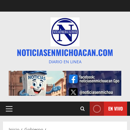
Saltar
al
contenido
NOTICIASENMICHOACAN.COM
DIARIO EN LINEA
EN VIVO
Menú
principal
Inicio
Gobierno