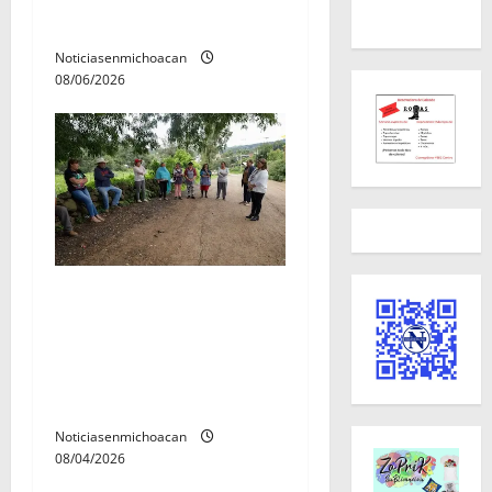
r
reyes.
a
Noticiasenmichoacan
08/06/2026
d
a
s
Alma Mireya González
atiende reporte por
presuntos ataques de una
pantera a borregos en
Icuacato
Noticiasenmichoacan
08/04/2026