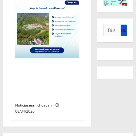
Buscar:
Rescata y rehabilita
Gobierno de Quiroga el
basurero municipal y
mejora el manejo de
residuos
Noticiasenmichoacan
08/04/2026