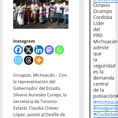
Octavio
Ocampo
Cordoba
Líder
del
PRD
Instagram
Michoacán
admite
que
la
seguridad
es la
Uruapan, Michoacán.- Con
demanda
la representación del
central
Gobernador del Estado,
de la
Silvano Aureoles Conejo, la
población
secretaria de Turismo
#michoac
#Insegurid
Estatal, Claudia Chávez
#Ciudadan
López, asistió al Desfile de