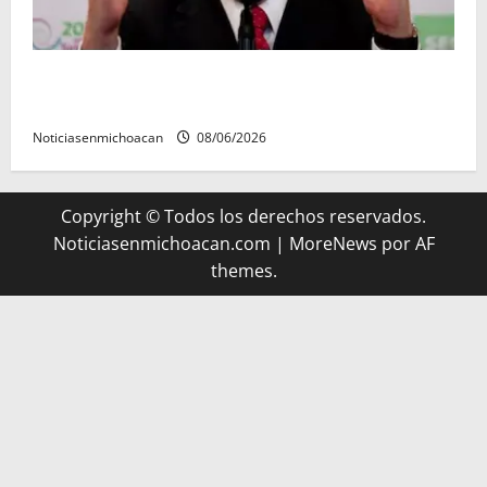
FGR detiene al exgobernador Ángel Aguirre por
presunto encubrimiento en el caso Ayotzinapa
Noticiasenmichoacan
08/06/2026
Copyright © Todos los derechos reservados.
Noticiasenmichoacan.com
|
MoreNews
por AF
themes.