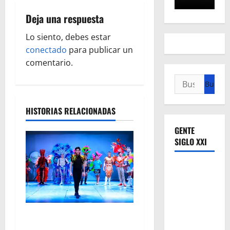
a
Deja una respuesta
c
Lo siento, debes estar
conectado
para publicar un
i
comentario.
ó
Buscar:
n
HISTORIAS RELACIONADAS
d
GENTE
e
SIGLO XXI
e
n
t
El Carnaval de Mérida 2027
ya tiene a sus 12 reinas y