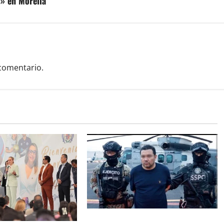
s» en Morelia
comentario.
Vinculan a proceso al R1,