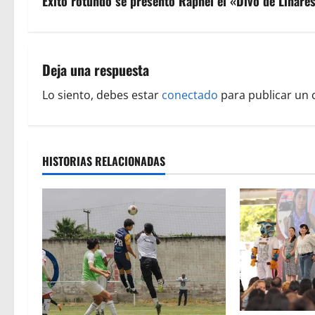
v
Exito rotundo se presentó Raphel el «Divo de Linare
e
g
Deja una respuesta
a
Lo siento, debes estar
conectado
para publicar un 
c
i
HISTORIAS RELACIONADAS
ó
n
d
e
e