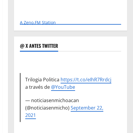
A Zeno.FM Station
@ X ANTES TWITTER
Trilogia Politica
https://t.co/eIhR7Rrdcj
a través de
@YouTube
— noticiasenmichoacan
(@noticiasenmicho)
September 22,
2021