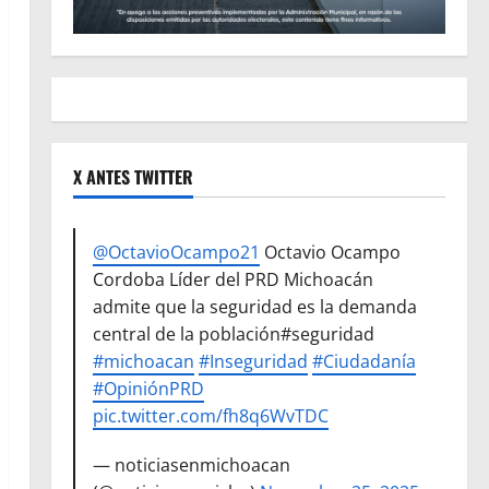
X ANTES TWITTER
@OctavioOcampo21
Octavio Ocampo
Cordoba Líder del PRD Michoacán
admite que la seguridad es la demanda
central de la población#seguridad
#michoacan
#Inseguridad
#Ciudadanía
#OpiniónPRD
pic.twitter.com/fh8q6WvTDC
— noticiasenmichoacan