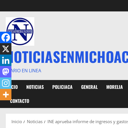
Saltar
al
contenido
NOTICIASENMICHOA
DIARIO EN LINEA
INICIO
NOTICIAS
POLICIACA
GENERAL
MORELIA
CONTACTO
Inicio
Noticias
INE aprueba informe de ingresos y gastos