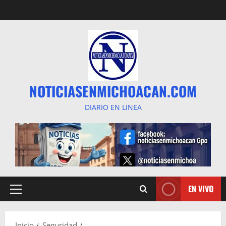
Saltar
al
contenido
NOTICIASENMICHOACAN.COM
DIARIO EN LINEA
EN VIVO
Menú
principal
Inicio
Seguridad