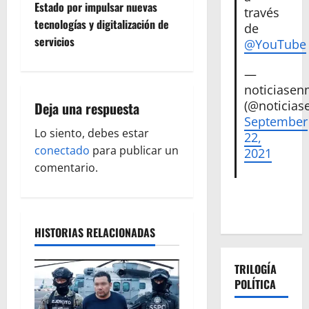
Estado por impulsar nuevas
través
g
tecnologías y digitalización de
de
servicios
@YouTube
a
—
c
noticiase
i
(@noticias
Deja una respuesta
September
ó
Lo siento, debes estar
22,
conectado
para publicar un
2021
n
comentario.
d
e
HISTORIAS RELACIONADAS
e
TRILOGÍA
n
POLÍTICA