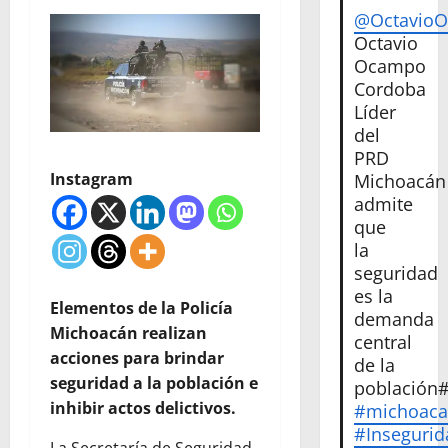
@Octavio
Octavio
Ocampo
Cordoba
Líder
del
PRD
Instagram
Michoacán
admite
que
la
seguridad
es la
Elementos de la Policía
demanda
Michoacán realizan
central
acciones para brindar
de la
seguridad a la población e
población
inhibir actos delictivos.
#michoac
#Insegurid