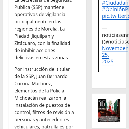
La Secretaría de Seguridad
#Ciudadan
Pública (SSP) mantiene
#Opinión
operativos de vigilancia
pic.twitte
principalmente en las
—
regiones de Morelia, La
noticiase
Piedad, Jiquilpan y
(@noticias
Zitácuaro, con la finalidad
November
de inhibir acciones
25,
delictivas en estas zonas.
2025
Por instrucción del titular
de la SSP, Juan Bernardo
Corona Martínez,
elementos de la Policía
Michoacán realizaron la
instalación de puestos de
control, filtros de revisión a
personas y antecedentes
vehiculares, patrullajes por