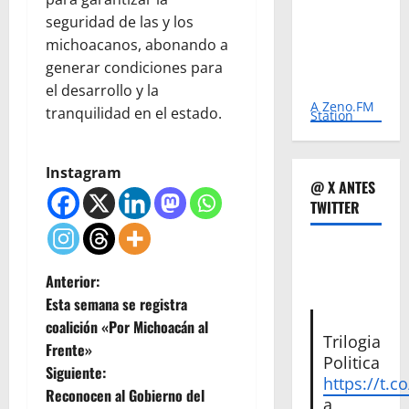
seguridad de las y los
michoacanos, abonando a
generar condiciones para
el desarrollo y la
A Zeno.FM
tranquilidad en el estado.
Station
Instagram
@ X ANTES
TWITTER
N
Anterior:
Esta semana se registra
a
coalición «Por Michoacán al
Trilogia
Frente»
v
Politica
Siguiente:
https://t.c
e
Reconocen al Gobierno del
a