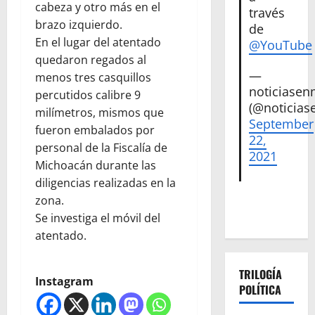
cabeza y otro más en el
través
brazo izquierdo.
de
En el lugar del atentado
@YouTube
quedaron regados al
—
menos tres casquillos
noticiase
percutidos calibre 9
(@noticias
milímetros, mismos que
September
fueron embalados por
22,
personal de la Fiscalía de
2021
Michoacán durante las
diligencias realizadas en la
zona.
Se investiga el móvil del
atentado.
TRILOGÍA
Instagram
POLÍTICA