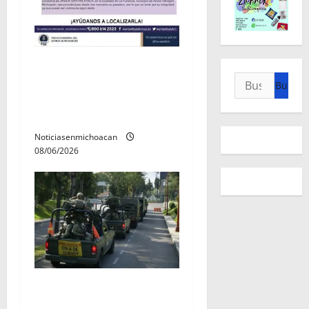
Localizan sin vida a Javier y
Buscar:
Melania; ambos contaban
con ficha de búsqueda en
Álvaro Obregón.
Noticiasenmichoacan
08/06/2026
Gobierno Federal despliega
más de mil 500 elementos