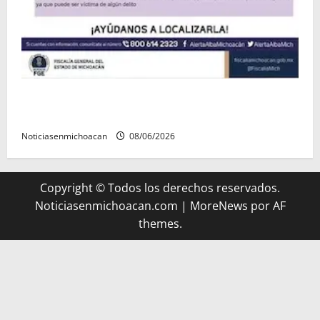
Localizan sin vida a Javier y Melania; ambos
contaban con ficha de búsqueda en Álvaro Obregón.
Noticiasenmichoacan
08/06/2026
Copyright © Todos los derechos reservados.
Noticiasenmichoacan.com
|
MoreNews
por AF
themes.