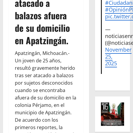
atacado a
#Ciudadan
#Opinión
balazos afuera
pic.twitte
de su domicilio
—
noticiase
en Apatzingán.
(@noticias
November
Apatzingán, Michoacán.-
25,
Un joven de 25 años,
2025
resultó gravemente herido
tras ser atacado a balazos
por sujetos desconocidos
cuando se encontraba
afuera de su domicilio en la
colonia Pérjamo, en el
municipio de Apatzingán.
De acuerdo con los
primeros reportes, la