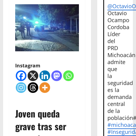
@Octavio
Octavio
Ocampo
Cordoba
Líder
del
PRD
Michoacán
admite
Instagram
que
la
seguridad
es la
demanda
central
Joven queda
de la
población
grave tras ser
#michoac
#Insegurid