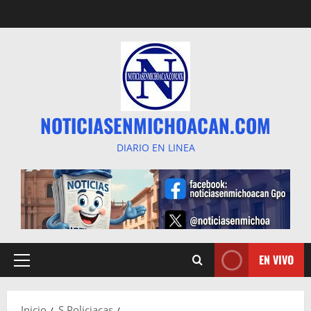
Saltar
al
contenido
NOTICIASENMICHOACAN.COM
DIARIO EN LINEA
EN VIVO
Menú
principal
Inicio
S Policiacas