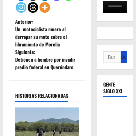
N
Anterior:
Un motociclista muere al
a
derrapar su moto sobre el
libramiento de Morelia
v
Siguiente:
Buscar:
e
Detienen a hombre por invadir
predio federal en Queréndaro
g
a
GENTE
SIGLO XXI
HISTORIAS RELACIONADAS
c
i
ó