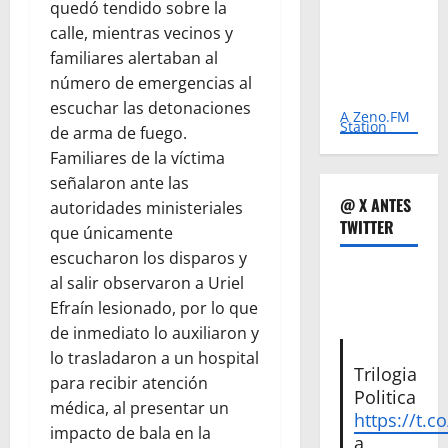
quedó tendido sobre la
calle, mientras vecinos y
familiares alertaban al
número de emergencias al
escuchar las detonaciones
A Zeno.FM
Station
de arma de fuego.
Familiares de la víctima
señalaron ante las
@ X ANTES
autoridades ministeriales
TWITTER
que únicamente
escucharon los disparos y
al salir observaron a Uriel
Efraín lesionado, por lo que
de inmediato lo auxiliaron y
lo trasladaron a un hospital
Trilogia
para recibir atención
Politica
médica, al presentar un
https://t.c
impacto de bala en la
a