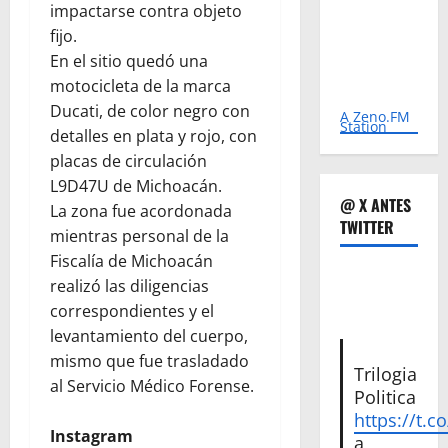
impactarse contra objeto
fijo.
En el sitio quedó una
motocicleta de la marca
Ducati, de color negro con
A Zeno.FM
Station
detalles en plata y rojo, con
placas de circulación
L9D47U de Michoacán.
@ X ANTES
La zona fue acordonada
TWITTER
mientras personal de la
Fiscalía de Michoacán
realizó las diligencias
correspondientes y el
levantamiento del cuerpo,
mismo que fue trasladado
Trilogia
al Servicio Médico Forense.
Politica
https://t.c
Instagram
a