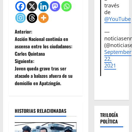
través
de
@YouTube
N
Anterior:
—
noticiase
Acción Nacional continúa en
a
(@noticias
ascenso entre los ciudadanos:
September
Carlos Quintana
v
22,
Siguiente:
2021
e
Joven queda grave tras ser
atacado a balazos afuera de su
g
domicilio en Apatzingán.
a
c
HISTORIAS RELACIONADAS
TRILOGÍA
i
POLÍTICA