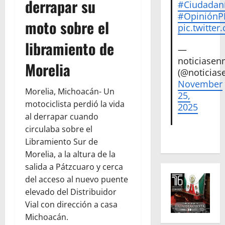
derrapar su
#Ciudadan
#Opinión
moto sobre el
pic.twitte
libramiento de
—
noticiase
Morelia
(@noticias
November
Morelia, Michoacán- Un
25,
motociclista perdió la vida
2025
al derrapar cuando
circulaba sobre el
Libramiento Sur de
Morelia, a la altura de la
salida a Pátzcuaro y cerca
del acceso al nuevo puente
elevado del Distribuidor
Vial con dirección a casa
Michoacán.