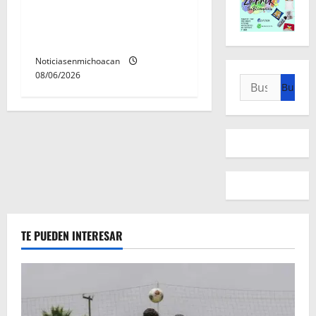
Melania; ambos contaban
con ficha de búsqueda en
Álvaro Obregón.
Noticiasenmichoacan
08/06/2026
Buscar:
TE PUEDEN INTERESAR