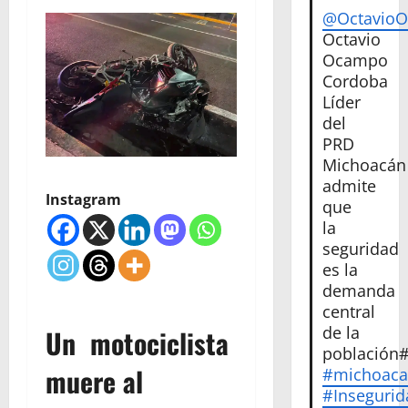
@Octavio
Octavio
Ocampo
Cordoba
Líder
del
PRD
Michoacán
admite
Instagram
que
la
seguridad
es la
demanda
central
de la
Un motociclista
población
muere al
#michoac
#Insegurid