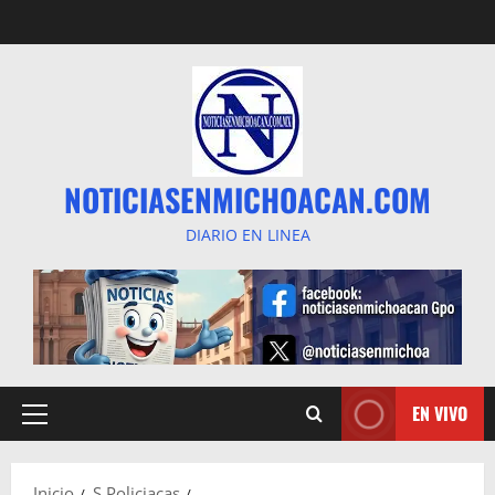
Saltar
al
contenido
NOTICIASENMICHOACAN.COM
DIARIO EN LINEA
EN VIVO
Menú
principal
Inicio
S Policiacas