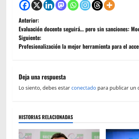
N
Anterior:
Evaluación docente seguirá… pero sin sanciones: M
a
Siguiente:
v
Profesionalización la mejor herramienta para el acce
e
g
Deja una respuesta
a
Lo siento, debes estar
conectado
para publicar un 
c
i
HISTORIAS RELACIONADAS
ó