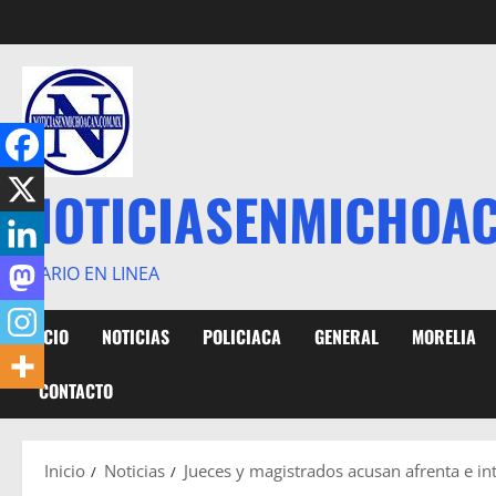
Saltar
al
contenido
NOTICIASENMICHOA
DIARIO EN LINEA
INICIO
NOTICIAS
POLICIACA
GENERAL
MORELIA
CONTACTO
Inicio
Noticias
Jueces y magistrados acusan afrenta e in