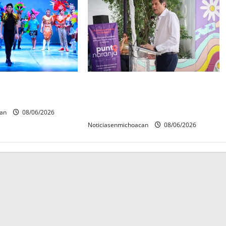
 Mérida 2027 ya
Inaugura Alfonso Martínez Centro
reinas y reyes.
Integral de Atención y Servicios a
las Mujeres de Morelia
can
08/06/2026
Noticiasenmichoacan
08/06/2026