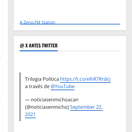
A Zeno.FM Station
@ X ANTES TWITTER
Trilogia Politica
https://t.co/eIhR7Rrdcj
a través de
@YouTube
— noticiasenmichoacan
(@noticiasenmicho)
September 22,
2021