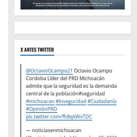
X ANTES TWITTER
@OctavioOcampo21
Octavio Ocampo
Cordoba Líder del PRD Michoacán
admite que la seguridad es la demanda
central de la población#seguridad
#michoacan
#Inseguridad
#Ciudadanía
#OpiniónPRD
pic.twitter.com/fh8q6WvTDC
— noticiasenmichoacan