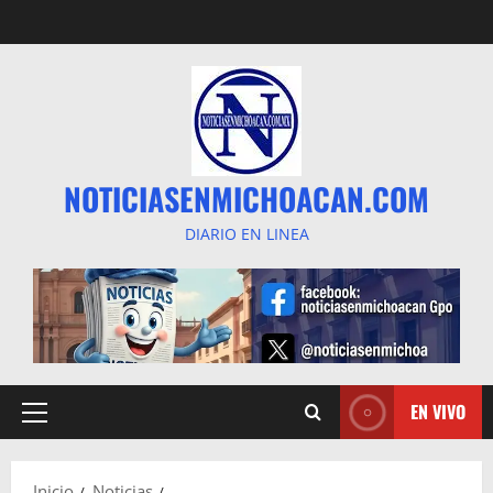
Saltar
al
contenido
NOTICIASENMICHOACAN.COM
DIARIO EN LINEA
EN VIVO
Menú
principal
Inicio
Noticias