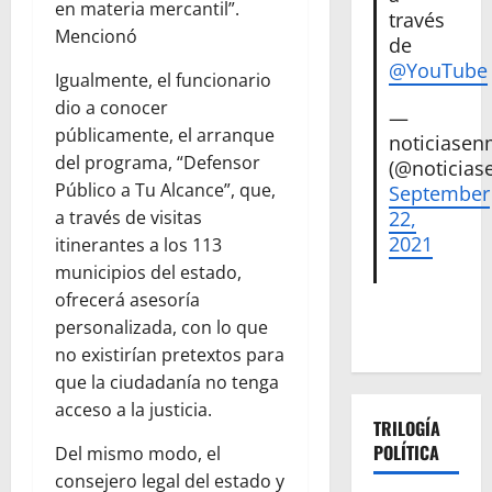
en materia mercantil”.
través
Mencionó
de
@YouTube
Igualmente, el funcionario
dio a conocer
—
públicamente, el arranque
noticiase
del programa, “Defensor
(@noticias
Público a Tu Alcance”, que,
September
22,
a través de visitas
2021
itinerantes a los 113
municipios del estado,
ofrecerá asesoría
personalizada, con lo que
no existirían pretextos para
que la ciudadanía no tenga
acceso a la justicia.
TRILOGÍA
POLÍTICA
Del mismo modo, el
consejero legal del estado y