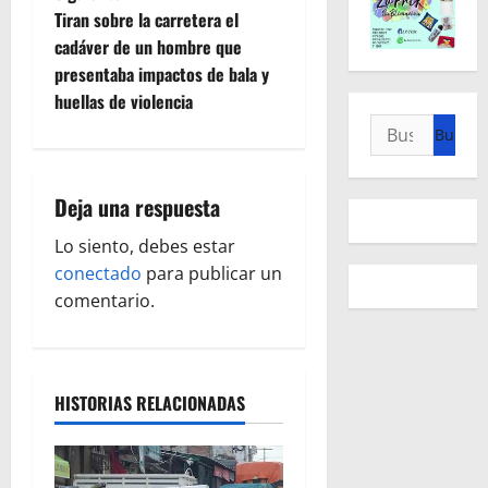
e
Tiran sobre la carretera el
cadáver de un hombre que
g
presentaba impactos de bala y
huellas de violencia
a
Buscar:
c
i
Deja una respuesta
ó
Lo siento, debes estar
conectado
para publicar un
n
comentario.
d
e
HISTORIAS RELACIONADAS
e
n