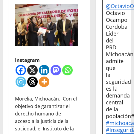
@Octavio
Octavio
Ocampo
Cordoba
Líder
del
PRD
Michoacán
Instagram
admite
que
la
seguridad
es la
demanda
Morelia, Michoacán.- Con el
central
objetivo de garantizar el
de la
derecho humano de
población
acceso a la justicia de la
#michoac
sociedad, el Instituto de la
#Insegurid