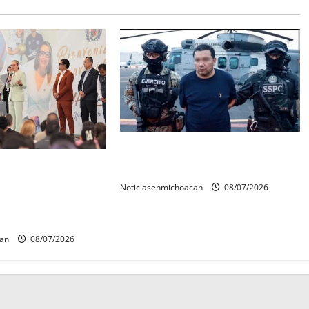
Vinculan a proceso al R1,
rconstrucción del
permanecera en prisión preventiva
 invita rectora a
Noticiasenmichoacan
08/07/2026
es de estudiantes
can
08/07/2026