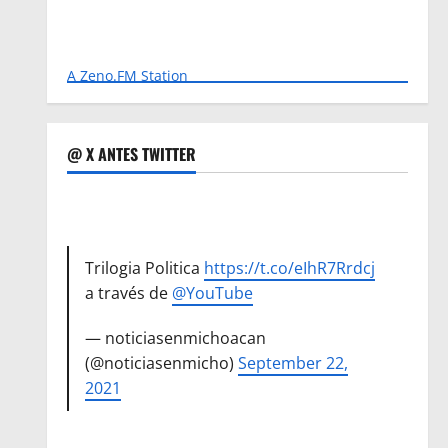
A Zeno.FM Station
@ X ANTES TWITTER
Trilogia Politica
https://t.co/eIhR7Rrdcj
a través de
@YouTube
— noticiasenmichoacan
(@noticiasenmicho)
September 22,
2021