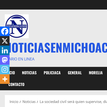
Saltar
al
contenido
NOTICIASENMICHOA
DIARIO EN LINEA
INICIO
NOTICIAS
POLICIACA
GENERAL
MORELIA
CONTACTO
Inicio
Noticias
La sociedad civil será quien supervise, di