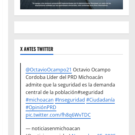
X ANTES TWITTER
@OctavioOcampo21
Octavio Ocampo
Cordoba Líder del PRD Michoacán
admite que la seguridad es la demanda
central de la población#seguridad
#michoacan
#Inseguridad
#Ciudadanía
#OpiniónPRD
pic.twitter.com/fh8q6WvTDC
— noticiasenmichoacan