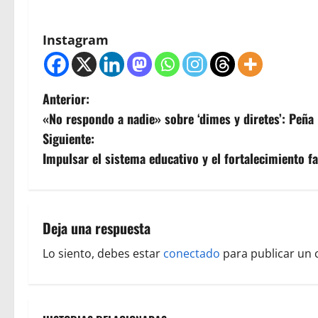
Instagram
N
Anterior:
«No respondo a nadie» sobre ‘dimes y diretes’: Peña 
a
Siguiente:
v
Impulsar el sistema educativo y el fortalecimiento fa
e
g
Deja una respuesta
a
Lo siento, debes estar
conectado
para publicar un 
c
i