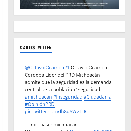
X ANTES TWITTER
@OctavioOcampo21
Octavio Ocampo
Cordoba Líder del PRD Michoacán
admite que la seguridad es la demanda
central de la población#seguridad
#michoacan
#Inseguridad
#Ciudadanía
#OpiniónPRD
pic.twitter.com/fh8q6WvTDC
— noticiasenmichoacan