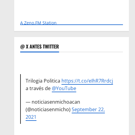
A Zeno.FM Station
@ X ANTES TWITTER
Trilogia Politica
https://t.co/eIhR7Rrdcj
a través de
@YouTube
— noticiasenmichoacan
(@noticiasenmicho)
September 22,
2021