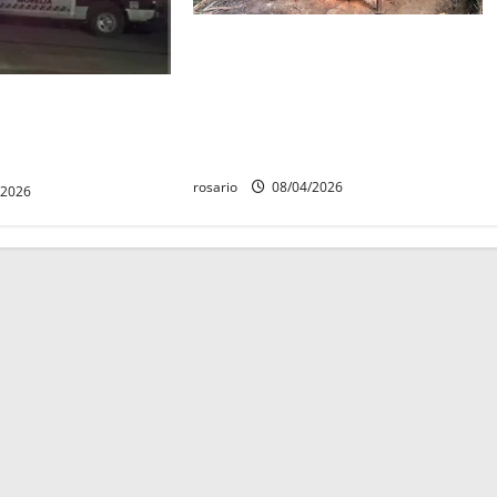
Aseguran casi tres mil litros de
precursores químicos y
desmantelan un narcolaboratorio
ombre y lo dejan
en el poblado Bernardo; no hubo
ido al sur de
personas detenidas.
rosario
08/04/2026
/2026