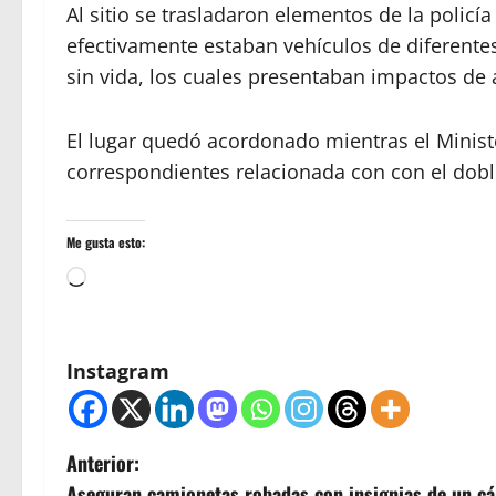
Al sitio se trasladaron elementos de la polic
efectivamente estaban vehículos de diferentes
sin vida, los cuales presentaban impactos de 
El lugar quedó acordonado mientras el Ministe
correspondientes relacionada con con el dobl
Me gusta esto:
Cargando...
Instagram
N
Anterior:
Aseguran camionetas robadas con insignias de un cá