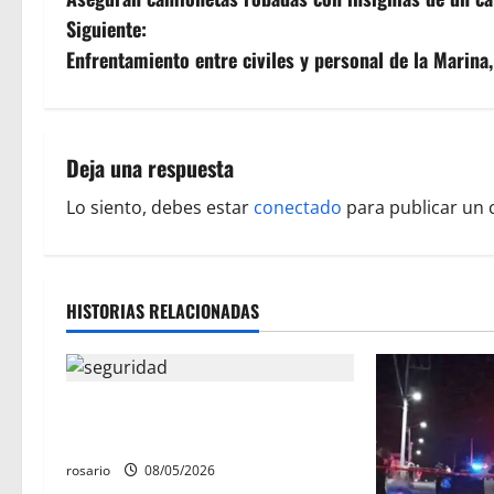
a
Siguiente:
v
Enfrentamiento entre civiles y personal de la Marina
e
g
Deja una respuesta
a
Lo siento, debes estar
conectado
para publicar un 
c
i
HISTORIAS RELACIONADAS
ó
n
Ejército asegura arsenal y casi 10
d
mil cartuchos en Buenavista
e
rosario
08/05/2026