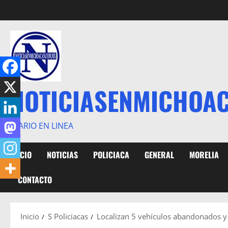
Saltar
al
contenido
NOTICIASENMICHOA
DIARIO EN LINEA
INICIO
NOTICIAS
POLICIACA
GENERAL
MORELIA
CONTACTO
Inicio
S Policiacas
Localizan 5 vehículos abandonados y