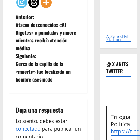
N
Anterior:
Atacan desconocidos «Al
a
Bigotes» a puñaladas y muere
A Zeno.FM
Station
mientras recibía atención
v
médica
e
Siguiente:
Cerca de la capilla de la
@ X ANTES
g
TWITTER
«muerte» fue localizado un
hombre asesinado
a
c
i
Deja una respuesta
Trilogia
ó
Lo siento, debes estar
Politica
conectado
para publicar un
https://t.c
n
comentario.
a