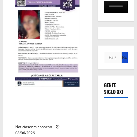
Buscar:
GENTE
SIGLO XXI
Localizan sin vida a Javier y
Melania; ambos contaban
con ficha de búsqueda en
Álvaro Obregón.
Noticiasenmichoacan
08/06/2026