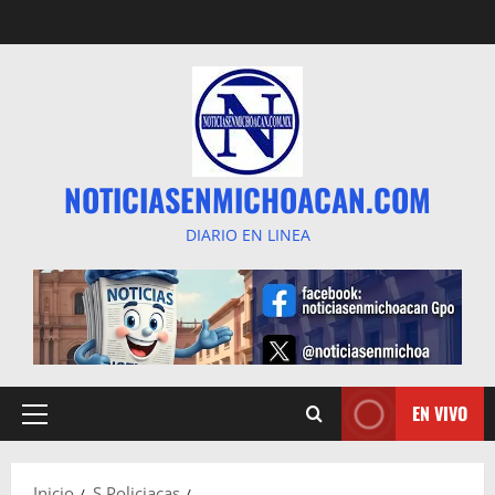
Saltar
al
contenido
NOTICIASENMICHOACAN.COM
DIARIO EN LINEA
EN VIVO
Menú
principal
Inicio
S Policiacas