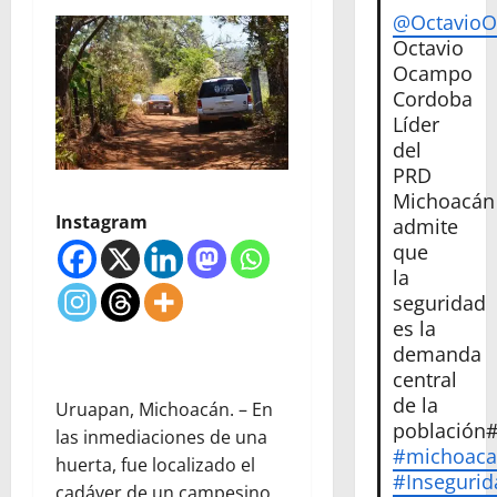
@Octavio
Octavio
Ocampo
Cordoba
Líder
del
PRD
Michoacán
Instagram
admite
que
la
seguridad
es la
demanda
central
de la
Uruapan, Michoacán. – En
población
las inmediaciones de una
#michoac
huerta, fue localizado el
#Insegurid
cadáver de un campesino