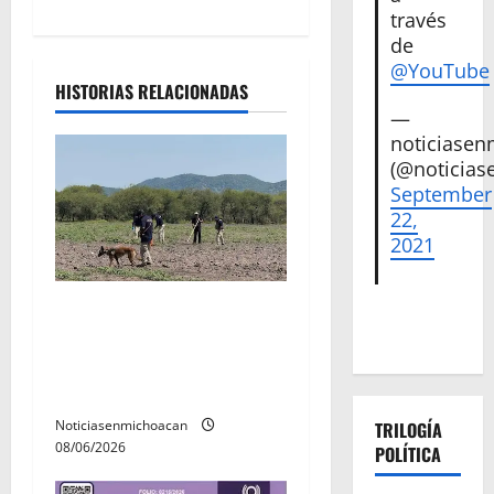
través
d
de
@YouTube
e
HISTORIAS RELACIONADAS
—
e
noticiase
n
(@noticias
September
t
22,
2021
r
a
Localizan restos óseos
durante jornada de
d
búsqueda forense en
Villamar
a
Noticiasenmichoacan
TRILOGÍA
s
08/06/2026
POLÍTICA