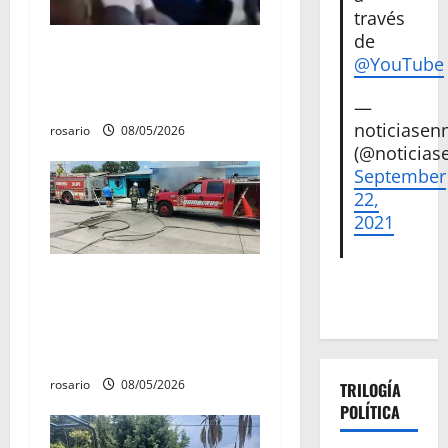
a
través
de
d
Circula video de Carlos
@YouTube
Manzo conviviendo con
a
«Poncho la Quiringua»
—
s
noticiase
rosario
08/05/2026
(@noticias
September
22,
2021
Fuga de gas provoca
incendio que consume tres
camionetas y una vivienda
en Zacapu.
rosario
08/05/2026
TRILOGÍA
POLÍTICA