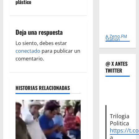
plástico
c
i
Deja una respuesta
ó
A Zeno.FM
Station
Lo siento, debes estar
n
conectado
para publicar un
comentario.
d
@ X ANTES
TWITTER
e
e
HISTORIAS RELACIONADAS
n
t
Trilogia
Politica
r
https://t.c
a