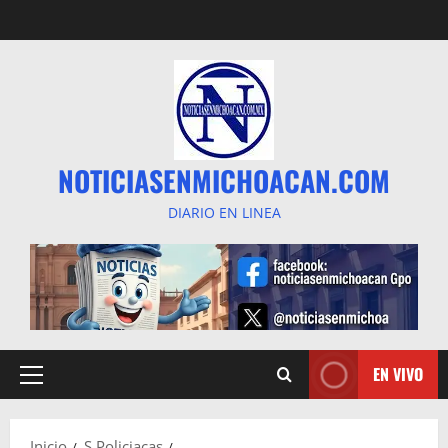
Saltar
al
contenido
NOTICIASENMICHOACAN.COM
DIARIO EN LINEA
EN VIVO
Menú
principal
Inicio
S Policiacas