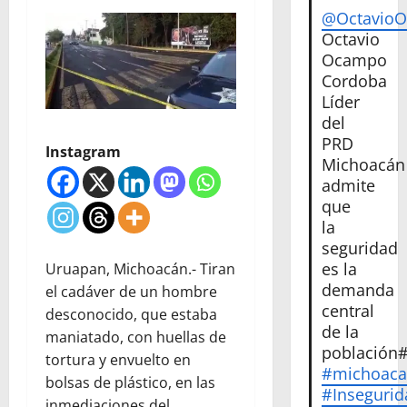
@Octavio
Octavio
Ocampo
Cordoba
Líder
del
PRD
Instagram
Michoacán
admite
que
la
seguridad
es la
Uruapan, Michoacán.- Tiran
demanda
el cadáver de un hombre
central
desconocido, que estaba
de la
maniatado, con huellas de
población
tortura y envuelto en
#michoac
bolsas de plástico, en las
#Insegurid
inmediaciones del