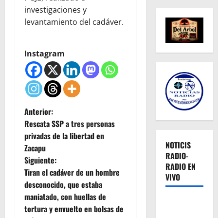
investigaciones y
levantamiento del cadáver.
Instagram
N
Anterior:
Rescata SSP a tres personas
a
privadas de la libertad en
NOTICIS
Zacapu
v
RADIO-
Siguiente:
RADIO EN
e
Tiran el cadáver de un hombre
VIVO
desconocido, que estaba
g
maniatado, con huellas de
tortura y envuelto en bolsas de
a