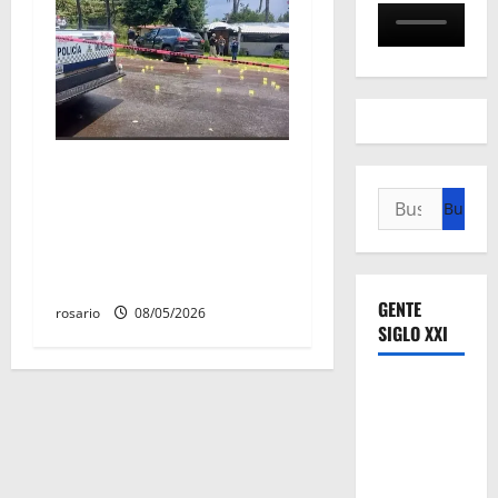
Identifican a los dos
hombres asesinados dentro
Buscar:
de una camioneta en
Salvador Escalante Salvador
Escalante.
GENTE
rosario
08/05/2026
SIGLO XXI