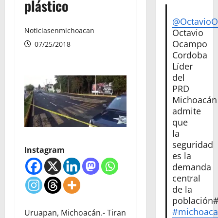
plástico
@Octavio
Noticiasenmichoacan
Octavio
Ocampo
07/25/2018
Cordoba
Líder
del
PRD
Michoacán
admite
que
la
seguridad
Instagram
es la
demanda
central
de la
población
#michoac
Uruapan, Michoacán.- Tiran