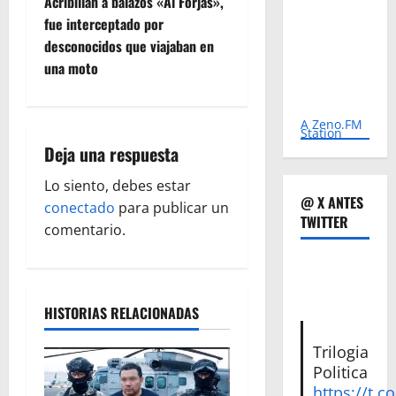
e
Acribillan a balazos «Al Forjas»,
fue interceptado por
g
desconocidos que viajaban en
una moto
a
c
A Zeno.FM
Station
i
Deja una respuesta
ó
Lo siento, debes estar
@ X ANTES
conectado
para publicar un
TWITTER
n
comentario.
d
e
HISTORIAS RELACIONADAS
e
Trilogia
n
Politica
https://t.c