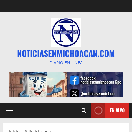
Saltar
al
contenido
NOTICIASENMICHOACAN.COM
DIARIO EN LINEA
EN VIVO
Menú
principal
Inicio
S Policiacas