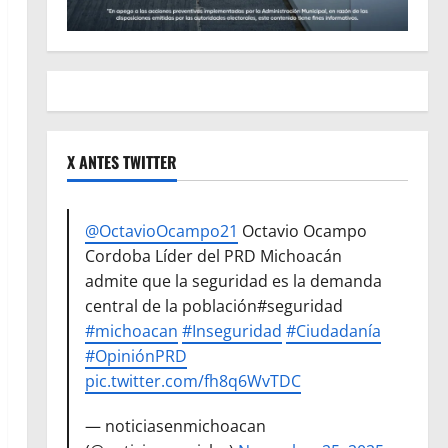
X ANTES TWITTER
@OctavioOcampo21
Octavio Ocampo
Cordoba Líder del PRD Michoacán
admite que la seguridad es la demanda
central de la población#seguridad
#michoacan
#Inseguridad
#Ciudadanía
#OpiniónPRD
pic.twitter.com/fh8q6WvTDC
— noticiasenmichoacan