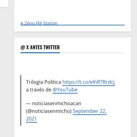
A Zeno.FM Station
@ X ANTES TWITTER
Trilogia Politica
https://t.co/eIhR7Rrdcj
a través de
@YouTube
— noticiasenmichoacan
(@noticiasenmicho)
September 22,
2021