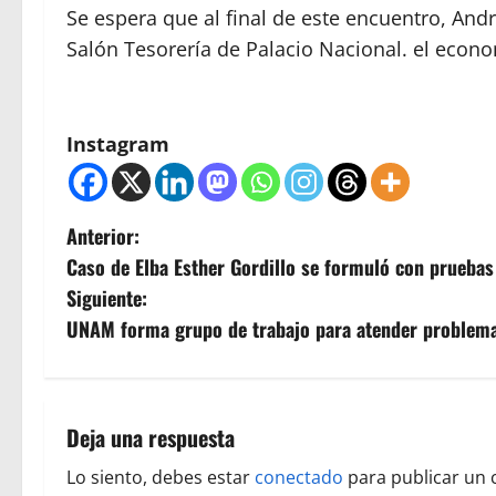
Se espera que al final de este encuentro, An
Salón Tesorería de Palacio Nacional. el econo
Instagram
N
Anterior:
Caso de Elba Esther Gordillo se formuló con pruebas 
a
Siguiente:
v
UNAM forma grupo de trabajo para atender problema
e
g
Deja una respuesta
a
Lo siento, debes estar
conectado
para publicar un 