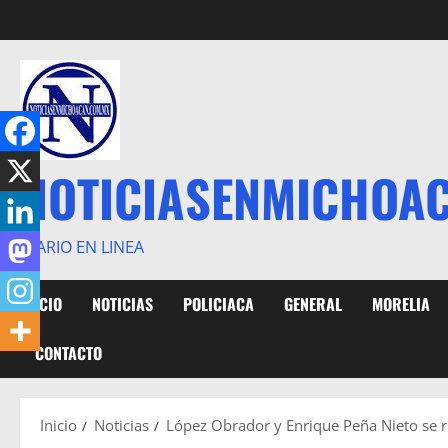
Saltar
al
contenido
NOTICIASENMICHOA
DIARIO EN LINEA
INICIO
NOTICIAS
POLICIACA
GENERAL
MORELIA
CONTACTO
Inicio
Noticias
López Obrador y Enrique Peña Nieto se