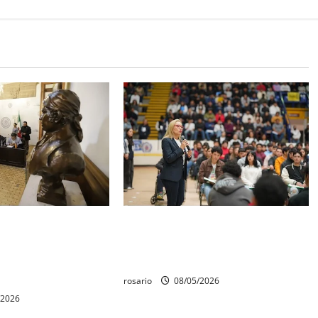
quedó establecido
Este miércoles, UMSNH lanza
Aniversario de la
tercera convocatoria de nuevo
erte de Cóporo de
ingreso
rosario
08/05/2026
/2026