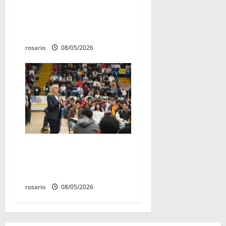
establecido como «Día del
Aniversario de la Batalla del
Fuerte de Cóporo de 1815»
rosario
08/05/2026
Este miércoles, UMSNH
lanza tercera convocatoria
de nuevo ingreso
rosario
08/05/2026