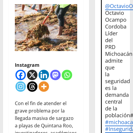
@Octavio
Octavio
Ocampo
Cordoba
Líder
del
PRD
Michoacán
admite
Instagram
que
la
seguridad
es la
demanda
central
Con el fin de atender el
de la
grave problema por la
población
llegada masiva de sargazo
#michoac
a playas de Quintana Roo,
#Insegurid
investigadores, académicos