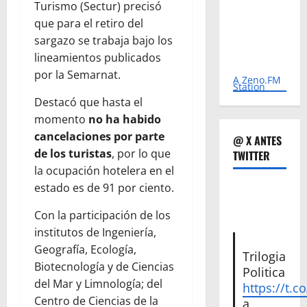
Turismo (Sectur) precisó
que para el retiro del
sargazo se trabaja bajo los
lineamientos publicados
por la Semarnat.
A Zeno.FM
Station
Destacó que hasta el
momento
no ha habido
cancelaciones por parte
@ X ANTES
de los turistas
, por lo que
TWITTER
la ocupación hotelera en el
estado es de 91 por ciento.
Con la participación de los
institutos de Ingeniería,
Geografía, Ecología,
Trilogia
Biotecnología y de Ciencias
Politica
del Mar y Limnología; del
https://t.c
Centro de Ciencias de la
a