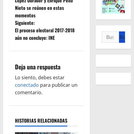
López Obrador y Enrique Peña
a
Nieto se reúnen en estos
momentos
v
Siguiente:
e
El proceso electoral 2017-2018
Buscar:
aún no concluye: INE
g
a
Deja una respuesta
c
Lo siento, debes estar
i
conectado
para publicar un
ó
comentario.
n
d
HISTORIAS RELACIONADAS
e