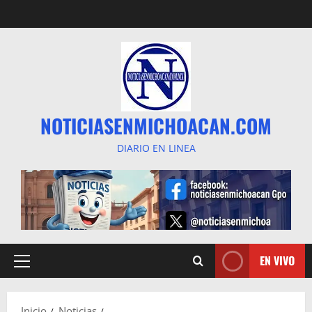
Saltar
al
contenido
NOTICIASENMICHOACAN.COM
DIARIO EN LINEA
EN VIVO
Menú
principal
Inicio
Noticias