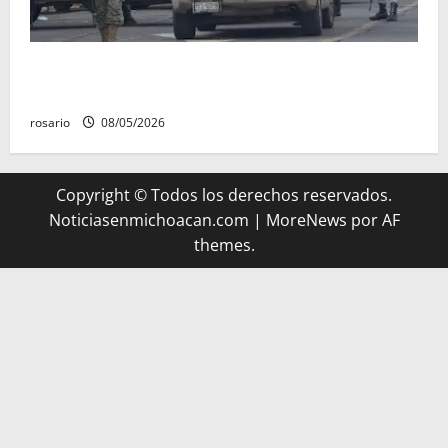
A la baja homicidios dolosos un 31 por ciento en
Michoacán, según Gobierno del Estado
rosario
08/05/2026
Copyright © Todos los derechos reservados.
Noticiasenmichoacan.com
|
MoreNews
por AF
themes.