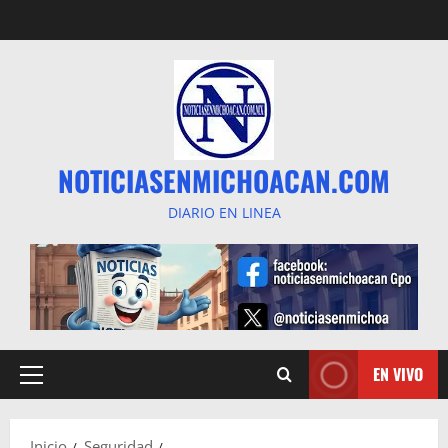
Saltar
al
contenido
NOTICIASENMICHOACAN.COM
DIARIO EN LINEA
EN VIVO
Menú
principal
Inicio
Seguridad