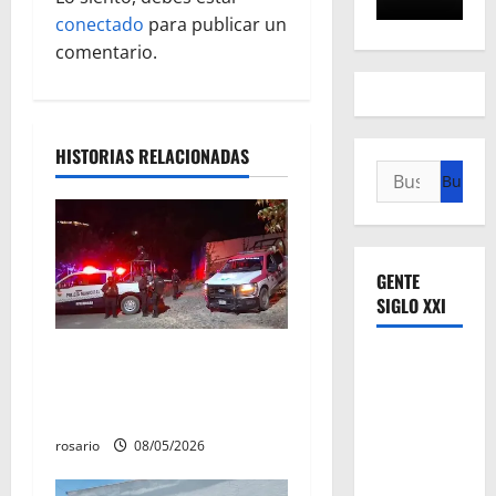
conectado
para publicar un
d
comentario.
e
e
HISTORIAS RELACIONADAS
n
Buscar:
t
r
GENTE
SIGLO XXI
a
Sujetos armados irrumpen
d
en un domicilio y asesinan a
a
una mujer en Apatzingán
rosario
08/05/2026
s