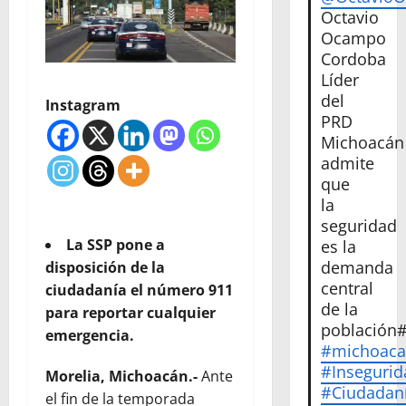
Octavio
Ocampo
Cordoba
Líder
del
Instagram
PRD
Michoacán
admite
que
la
seguridad
La SSP pone a
es la
demanda
disposición de la
central
ciudadanía el número 911
de la
para reportar cualquier
población
emergencia.
#michoac
#Insegurid
Morelia, Michoacán.-
Ante
#Ciudadan
el fin de la temporada