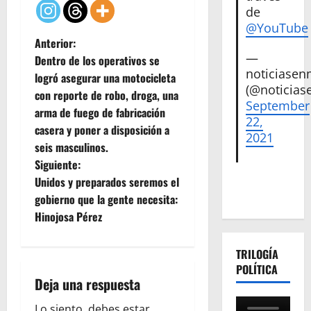
de
@YouTube
N
Anterior:
—
Dentro de los operativos se
a
noticiase
logró asegurar una motocicleta
(@noticias
con reporte de robo, droga, una
v
September
arma de fuego de fabricación
22,
e
casera y poner a disposición a
2021
seis masculinos.
g
Siguiente:
Unidos y preparados seremos el
a
gobierno que la gente necesita:
c
Hinojosa Pérez
i
TRILOGÍA
POLÍTICA
ó
Deja una respuesta
n
Lo siento, debes estar