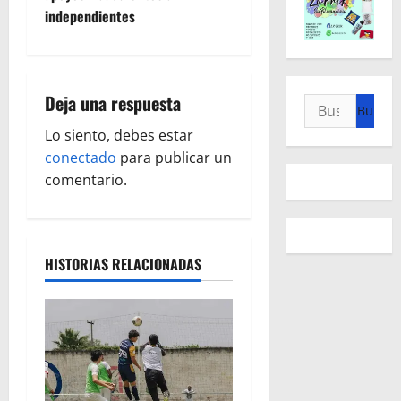
independientes
a
c
i
Deja una respuesta
Buscar:
ó
Lo siento, debes estar
conectado
para publicar un
n
comentario.
d
e
HISTORIAS RELACIONADAS
e
n
t