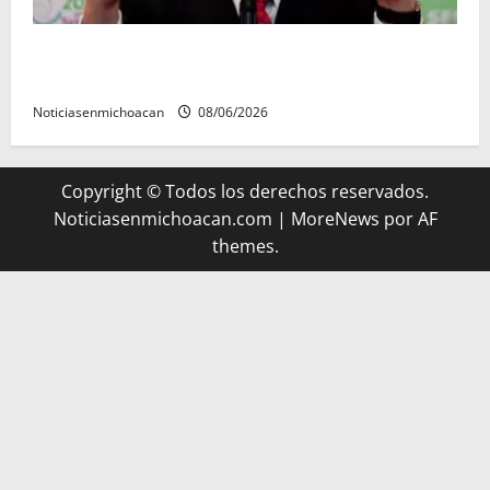
FGR detiene al exgobernador Ángel Aguirre por
presunto encubrimiento en el caso Ayotzinapa
Noticiasenmichoacan
08/06/2026
Copyright © Todos los derechos reservados.
Noticiasenmichoacan.com
|
MoreNews
por AF
themes.