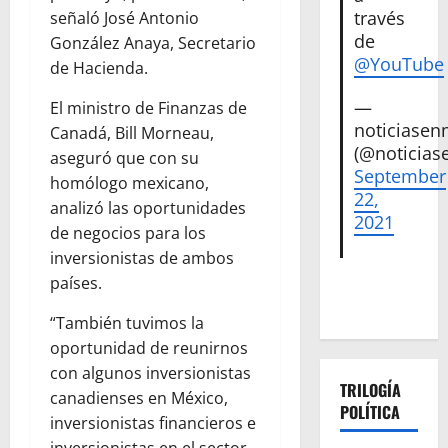
través
señaló José Antonio
de
González Anaya, Secretario
@YouTube
de Hacienda.
—
El ministro de Finanzas de
noticiase
Canadá, Bill Morneau,
(@noticias
aseguró que con su
September
homólogo mexicano,
22,
analizó las oportunidades
2021
de negocios para los
inversionistas de ambos
países.
“También tuvimos la
oportunidad de reunirnos
con algunos inversionistas
TRILOGÍA
canadienses en México,
POLÍTICA
inversionistas financieros e
inversionistas en el sector