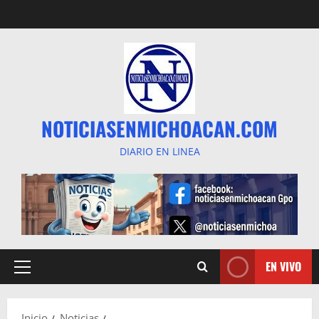
Saltar
al
contenido
NOTICIASENMICHOACAN.COM
DIARIO EN LINEA
EN VIVO
Menú
principal
Inicio
Noticias