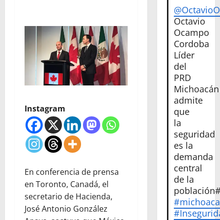
@Octavio
Octavio
Ocampo
Cordoba
Líder
del
PRD
Michoacán
admite
Instagram
que
la
seguridad
es la
demanda
central
En conferencia de prensa
de la
en Toronto, Canadá, el
población
secretario de Hacienda,
#michoac
José Antonio González
#Insegurid