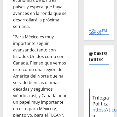
economías de los tres
países y espera que haya
avances en la ronda que se
desarrollará la próxima
semana.
A Zeno.FM
Station
“Para México es muy
importante seguir
avanzando, tanto con
@ X ANTES
Estados Unidos como con
TWITTER
Canadá. Pienso que vemos
esto como una región de
América del Norte que ha
servido bien las últimas
décadas y seguimos
viéndola así, y Canadá tiene
Trilogia
un papel muy importante
Politica
en esto para México y,
https://t.c
pienso yo, para el TLCAN”,
a