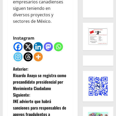
empresarios canadienses
siguen teniendo en
diversos proyectos y
sectores de México.
Instagram
N
Anterior:
Ricardo Anaya se registra como
a
precandidato presidencial por
Movimiento Ciudadano
v
Siguiente:
e
INE advierte que habrá
sanciones para responsables de
g
apoyos fraudulentos a