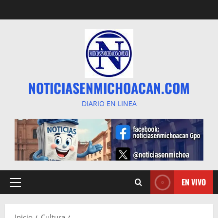
Saltar
al
contenido
NOTICIASENMICHOACAN.COM
DIARIO EN LINEA
EN VIVO
Menú
principal
Inicio
Cultura