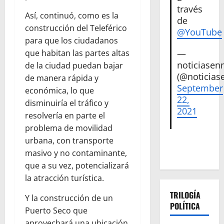
través
Así, continuó, como es la
de
construcción del Teleférico
@YouTube
para que los ciudadanos
que habitan las partes altas
—
noticiase
de la ciudad puedan bajar
(@noticias
de manera rápida y
September
económica, lo que
22,
disminuiría el tráfico y
2021
resolvería en parte el
problema de movilidad
urbana, con transporte
masivo y no contaminante,
que a su vez, potencializará
la atracción turística.
TRILOGÍA
Y la construcción de un
POLÍTICA
Puerto Seco que
aprovechará una ubicación