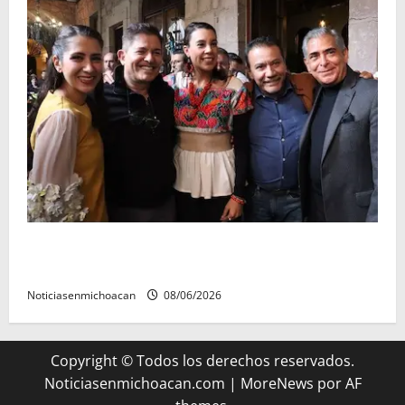
Michoacán cautivó a Ernesto Laguardia con su
riqueza artesanal y gastronómica
Noticiasenmichoacan
08/06/2026
Copyright © Todos los derechos reservados.
Noticiasenmichoacan.com
|
MoreNews
por AF