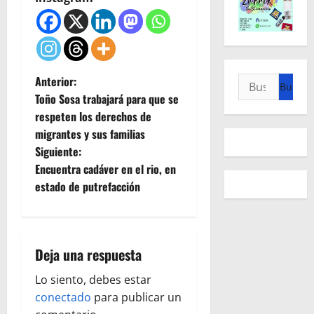
N
Anterior:
Buscar:
Toño Sosa trabajará para que se
a
respeten los derechos de
migrantes y sus familias
v
Siguiente:
e
Encuentra cadáver en el rio, en
estado de putrefacción
g
a
Deja una respuesta
c
Lo siento, debes estar
i
conectado
para publicar un