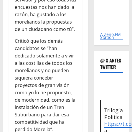
encuestas nos han dado la
razón, ha gustado a los
morelianos la propuestas
de un ciudadano como tú”.
A Zeno.FM
Station
Criticó que los demás
candidatos se “han
dedicado solamente a vivir
@ X ANTES
a las costillas de todos los
TWITTER
morelianos y no pueden
siquiera concebir
proyectos de gran visión
como yo lo he propuesto,
de modernidad, como es la
instalación de un Tren
Trilogia
Suburbano para dar esa
Politica
competitividad que ha
https://t.c
perdido Morelia”.
a