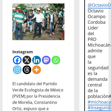
@Octavio
Octavio
Ocampo
Cordoba
Líder
del
PRD
Michoacán
admite
Instagram
que
la
seguridad
es la
demanda
El candidato del Partido
central
Verde Ecologista de México
de la
población
(PVEM) por la Presidencia
#michoac
de Morelia, Constantino
#Insegurid
Ortiz, expuso que a